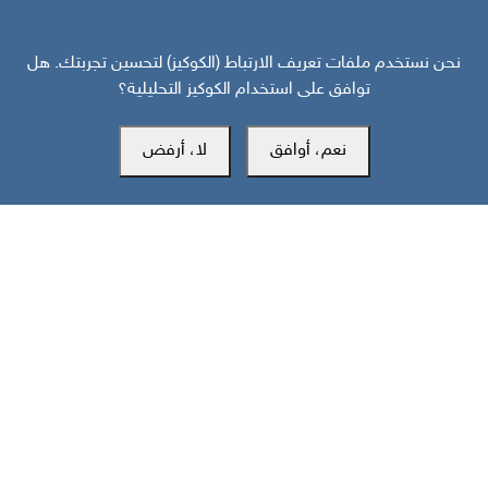
نحن نستخدم ملفات تعريف الارتباط (الكوكيز) لتحسين تجربتك. هل
توافق على استخدام الكوكيز التحليلية؟
المكتب الرئيسي
نعم، أوافق
لا، أرفض
سويسرا
southarbia24@gmail.com
south24.net
جميع الحقوق محفوظة لمركز سوث24 للأخبار والدراسات © 2019-2026 |
|
سياسة الخصوصية
إعدادات الكوكيز