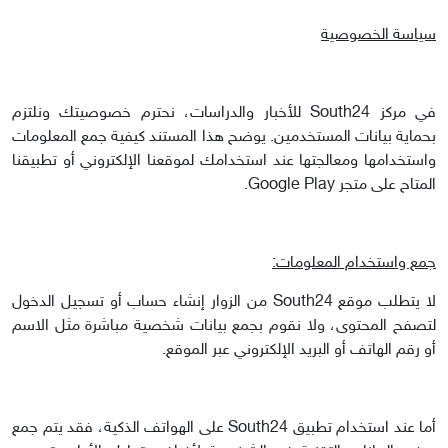
سياسة الخصوصية
في مركز South24 للأخبار والدراسات، نحترم خصوصيتك ونلتزم
بحماية بيانات المستخدمين. يوضح هذا المستند كيفية جمع المعلومات
واستخدامها ومعالجتها عند استخدامك لموقعنا الإلكتروني أو تطبيقنا
المتاح على متجر Google Play.
جمع واستخدام المعلومات:
لا يتطلب موقع South24 من الزوار إنشاء حساب أو تسجيل الدخول
لتصفح المحتوى، ولا نقوم بجمع بيانات شخصية مباشرة مثل الاسم
أو رقم الهاتف أو البريد الإلكتروني عبر الموقع.
أما عند استخدام تطبيق South24 على الهواتف الذكية، فقد يتم جمع