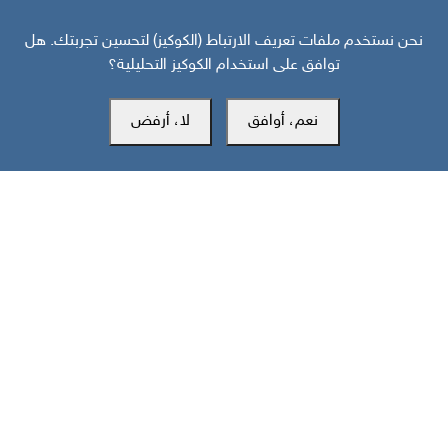
نحن نستخدم ملفات تعريف الارتباط (الكوكيز) لتحسين تجربتك. هل
توافق على استخدام الكوكيز التحليلية؟
نعم، أوافق
لا، أرفض
المكتب الرئيسي
سويسرا
southarbia24@gmail.com
south24.net