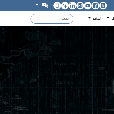
كز
المزيد