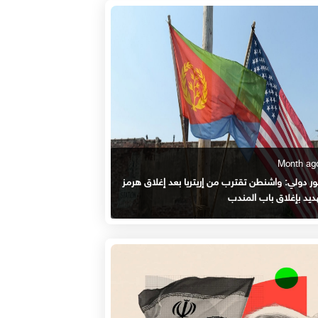
ر دولي: واشنطن تقترب من إريتريا بعد إغلاق هرمز
ديد بإغلاق باب المندب