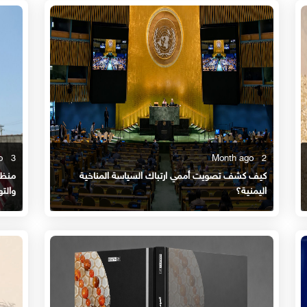
3 Month ago
2 Month ago
كيف كشف تصويت أممي ارتباك السياسة المناخية
منظو
اليمنية؟
والته