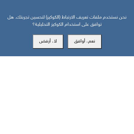
نحن نستخدم ملفات تعريف الارتباط (الكوكيز) لتحسين تجربتك. هل
توافق على استخدام الكوكيز التحليلية؟
المكتب الرئيسي
نعم، أوافق
لا، أرفض
سويسرا
southarbia24@gmail.com
south24.net
جميع الحقوق محفوظة لمركز سوث24 للأخبار والدراسات © 2019-2026 |
|
سياسة الخصوصية
إعدادات الكوكيز