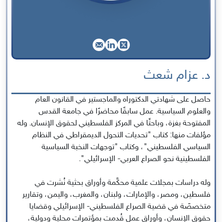
د. عزام شعث
حاصل على شهادتي الدكتوراه والماجستير في القانون العام
والعلوم السياسية. عمل سابقًا محاضرًا في جامعة القدس
المفتوحة بغزة، وباحثًا في المركز الفلسطيني لحقوق الإنسان. وله
مؤلفات منها: كتاب "تحديات التحول الديمقراطي في النظام
السياسي الفلسطيني"، وكتاب "توجهات النخبة السياسية
الفلسطينية نحو الصراع العربي- الإسرائيلي".
وله دراسات بمجلات علمية محكَّمة وأوراق بحثية نُشرت في
فلسطين، ومصر، والإمارات، ولبنان، والمغرب، واليمن، وتقارير
متخصصّة في قضية الصراع الفلسطيني- الإسرائيلي وقضايا
حقوق الإنسان، وأوراق عمل قُدمت بمؤتمرات محلية ودولية،