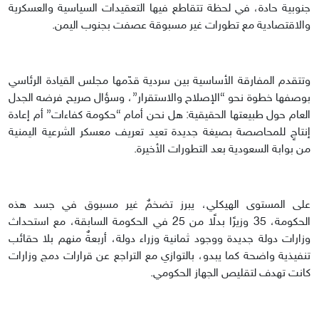
جنوبية حادة، في لحظة تتقاطع فيها التعقيدات السياسية والعسكرية
والاقتصادية مع تطورات غير مسبوقة عصفت بجنوب اليمن.
وتتقدم المفارقة الأساسية بين سردية قدّمها مجلس القيادة الرئاسي
بوصفها خطوة نحو “الإصلاح والاستقرار”، وسؤال صريح فرضه الجدل
العام حول طبيعتها الحقيقية: هل نحن أمام “حكومة كفاءات” أم إعادة
إنتاجٍ للمحاصصة بصيغة جديدة تعيد تعريف معسكر الشرعية اليمنية
من بوابة السعودية بعد التطورات الأخيرة.
على المستوى الهيكلي، يبرز تضخمٌ غير مسبوق في جسد هذه
الحكومة، 35 وزيرًا بدلًا من 25 في الحكومة السابقة، مع استحداث
وزارات دولة جديدة ووجود ثمانية وزراء دولة، أربعةٌ منهم بلا حقائب
تنفيذية واضحة كما يبدو، بالتوازي مع التراجع عن قرارات دمج وزارات
كانت تهدف لتقليص الجهاز الحكومي.