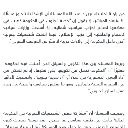
من زاوية تحليلية، يرى د. عبد الله المعسلة أن الإشكالية تتجاوز مسألة
الاستبعاد المباشر، إذ يقول إن "حصة الجنوب في الحكومة ذهبت في
معظمها لصالح أحزاب سياسية شمالية، إذ أُسندت وزارات سيادية
كالدفاع والداخلية إلى حزب الإصلاح، فيما انتمت شخصيات جنوبية
أخرى داخل الحكومة إلى ولاءات حزبية لا تعبّر عن الموقف الجنوبي".
ويربط المعسلة بين هذا التكوين والسياق الذي أُعلنت فيه الحكومة،
معتبرًا أن "الحكومة تحمل في تكوينها بذور تعثرها، إذ لم تتمكن من
أداء اليمين الدستورية في عدن أو أي مدينة جنوبية، واضطرت لأدائها
في السفارة اليمنية بالرياض، وهو ما يعكس مخاوف واضحة من ردود
فعل الشارع الجنوبي".
ويضيف المعسلة أن "مشاركة بعض الشخصيات الجنوبية في الحكومة
الحالية جاءت في ظرف سياسي غير صحي، بعد توجيه ضربات كبيرة
للمشروع الجنوبي، وهو ما جعل هذه المشاركة تُقابل بريبة شعبية"،