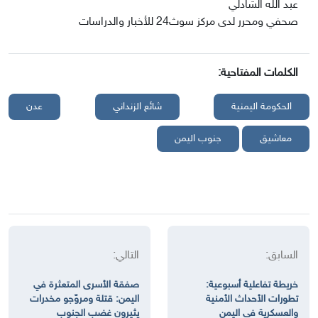
عبد الله الشادلي
صحفي ومحرر لدى مركز سوث24 للأخبار والدراسات
الكلمات المفتاحية:
الحكومة اليمنية
شائع الزنداني
عدن
معاشيق
جنوب اليمن
السابق:
التالي:
خريطة تفاعلية أسبوعية:
صفقة الأسرى المتعثرة في
تطورات الأحداث الأمنية
اليمن: قتلة ومروّجو مخدرات
والعسكرية في اليمن
يثيرون غضب الجنوب