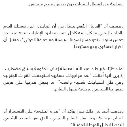
عسكرية من الشمال لسنوات دون تحقيق تقدم ملموس.
ويضيف أن "العامل الأهم يتمثل في أن الرياض، التي تمسك اليوم
بالملف اليمني بشكل شبه كامل عقب مغادرة الإمارات، تتجه منذ نحو
خمس سنوات نحو مسار تسوية سياسية مع جماعة الحوثي"، معتبرًا أن
الخيار العسكري يبدو مستبعدًا.
أما داخليًا، فيربط د. عبد الله المعسلة إعلان الحكومة بسياق مضطرب،
إذ يرى أنها أُعلنت "بعد مواجهات عسكرية استهدفت القوات الجنوبية
وفي ظل احتجاجات شعبية واسعة"، ما يجعل قدرتها على فرض
حضورها السياسي مرهونة بقبول الشارع.
ويذهب أبعد من ذلك حين يؤكد أن "قدرة الحكومة على الاستمرار أو
النجاح مرهونة بردة فعل الشارع الجنوبي، الذي هو المحدد الرئيسي
للبوصلة خلال المرحلة المقبلة".