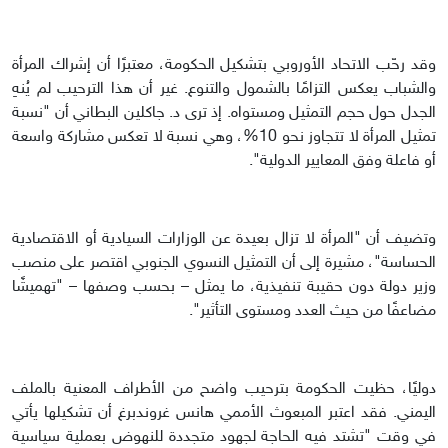
وقد رحّب الاتحاد الأوروبي بتشكيل الحكومة، معتبرًا أن إشراك المرأة
والشباب يعكس التزامًا بالشمول والتنوع. غير أن هذا الترحيب لم يُنهِ
الجدل حول حجم التمثيل ومستواه. إذ ترى د. جاكلين البطاني أن "نسبة
تمثيل المرأة لا تتجاوز نحو 10%، وهي نسبة لا تعكس مشاركة واسعة
أو فاعلة وفق المعايير الدولية".
وتضيف أن "المرأة لا تزال بعيدة عن الوزارات السيادية أو الاقتصادية
الحساسة"، مشيرة إلى أن التمثيل النسوي الجنوبي اقتصر على منصب
وزير دولة دون حقيبة تنفيذية، ما يمثل – بحسب وصفها – "تهميشًا
مضاعفًا من حيث العدد ومستوى التأثير".
دوليًا، حظيت الحكومة بترحيب واضح من الأطراف المعنية بالملف
اليمني. فقد اعتبر المبعوث الأممي هانس غروندبرغ أن تشكيلها يأتي
في وقت "تشتد فيه الحاجة لجهود متجددة للنهوض بعملية سياسية