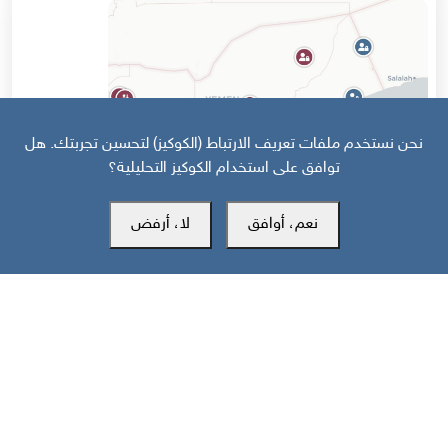
نحن نستخدم ملفات تعريف الارتباط (الكوكيز) لتحسين تجربتك. هل
توافق على استخدام الكوكيز التحليلية؟
نعم، أوافق
لا، أرفض
قبل 16 يوم
خارطة تفاعلية: تصعيد سعودي حوثي وهجمات على جبهات الجنوب
والساحل تخلّف 43 قتيلا