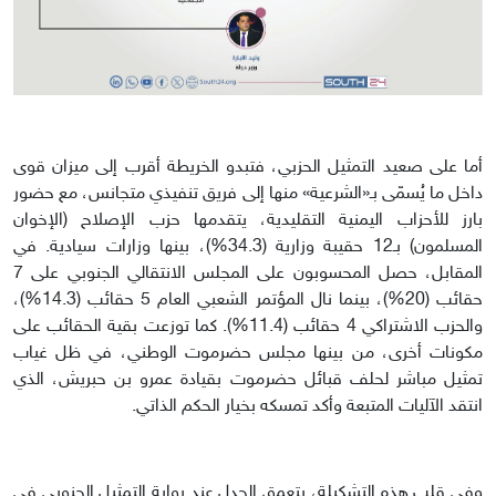
أما على صعيد التمثيل الحزبي، فتبدو الخريطة أقرب إلى ميزان قوى
داخل ما يُسمّى بـ«الشرعية» منها إلى فريق تنفيذي متجانس، مع حضور
بارز للأحزاب اليمنية التقليدية، يتقدمها حزب الإصلاح (الإخوان
المسلمون) بـ12 حقيبة وزارية (34.3%)، بينها وزارات سيادية. في
المقابل، حصل المحسوبون على المجلس الانتقالي الجنوبي على 7
حقائب (20%)، بينما نال المؤتمر الشعبي العام 5 حقائب (14.3%)،
والحزب الاشتراكي 4 حقائب (11.4%). كما توزعت بقية الحقائب على
مكونات أخرى، من بينها مجلس حضرموت الوطني، في ظل غياب
تمثيل مباشر لحلف قبائل حضرموت بقيادة عمرو بن حبريش، الذي
انتقد الآليات المتبعة وأكد تمسكه بخيار الحكم الذاتي.
وفي قلب هذه التشكيلة، يتعمق الجدل عند بوابة التمثيل الجنوبي في