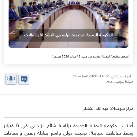
الحكومة اليمنية الجديدة: قراءة في التشكيلة والمآلات
اجتماع للحكومة اليمنية الجديدة في عدن، 19 فبراير 2026 (رسمي)
آخر تحديث في: 02-03-2026 الساعة 12
صباحاً بتوقيت عدن
مركز سوث24| عبد الله الشادلي
أُعلنت الحكومة اليمنية الجديدة برئاسة شائع الزنداني في 6 فبراير
وسط تفاعلات متباينة؛ ترحيب دولي واسع يقابله رفض وانتقادات