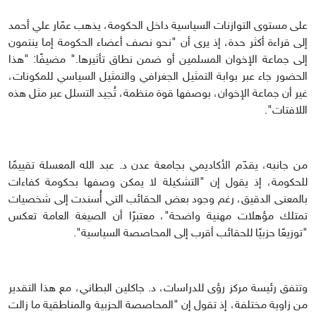
على مستوى التوازنات السياسية داخل الحكومة، يذهب عمّار علي أحمد
إلى قراءة أكثر حدة، إذ يرى أن "نحو نصف أعضاء الحكومة إما ينتمون
إلى جماعة الإخوان المسلمين أو ضمن نطاق تأثيرها." مضيفًا: "هذا
الحضور جاء عبر بوابة التمثيل الجغرافي والتمثيل السياسي للمكونات،
غير أن جماعة الإخوان، بوصفها قوة منظمة، تُجيد التسلل عبر مثل هذه
اللافتات".
من جانبه، يقدّم الأكاديمي بجامعة عدن د. عبد الله المعسلة تقييمًا
للحكومة، إذ يقول إن "التشكيلة لا يمكن وصفها بحكومة كفاءات
بالمعنى الدقيق، رغم وجود بعض الحقائب التي أُسندت إلى شخصيات
تمتلك مؤهلات مهنية واضحة"، معتبرًا أن الصيغة العامة تعكس
"توزيعًا حزبيًا للحقائب أقرب إلى المحاصصة السياسية".
وتتفق رئيسة مركز رؤى للدراسات، د. جاكلين البطاني، مع هذا التقدير
من زاوية مختلفة، إذ تقول إن "المحاصصة الحزبية والمناطقية ما زالت