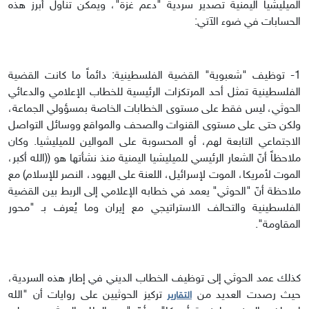
الميليشيا اليمنية تصدير سردية "دعم غزة"، ويمكن تناول أبرز هذه
الحسابات في ضوء الآتي:
1- توظيف "شعبوية" القضية الفلسطينية:
دائماً ما كانت القضية
الفلسطينية تمثل أحد المرتكزات الرئيسية للخطاب الإعلامي والدعائي
الحوثي، ليس فقط على مستوى الخطابات الخاصة بمسؤولي الجماعة،
ولكن حتى على مستوى القنوات والصحف والمواقع ووسائل التواصل
الاجتماعي التابعة لهم، أو المحسوبة على الموالين للميليشيا. وكان
ملاحظاً أنّ الشعار الرئيسي للميليشيا اليمنية منذ نشأتها هو ((الله أكبر،
الموت لأمريكا، الموت لإسرائيل، اللعنة على اليهود، النصر للإسلام) مع
ملاحظة أنّ "الحوثي" يعمد في خطابه الإعلامي إلى الربط بين القضية
الفلسطينية والتحالف الاستراتيجي مع إيران وما يُعرف بـ "محور
المقاومة".
كذلك عمد الحوثي إلى توظيف الخطاب الديني في إطار هذه السردية،
حيث رصدت العديد من
تركيز الحوثيين على روايات أن "الله
التقارير