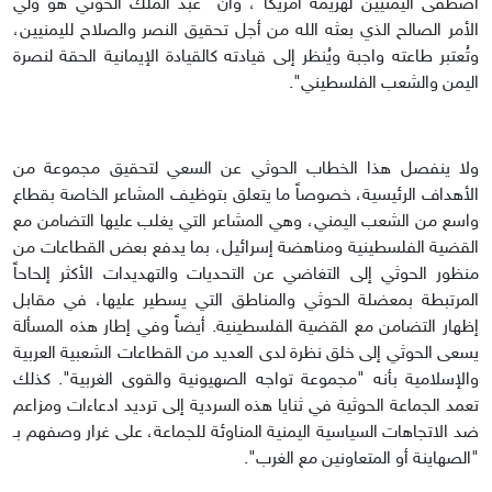
اصطفى اليمنيين لهزيمة أمريكا"، وأنّ "عبد الملك الحوثي هو ولي
الأمر الصالح الذي بعثه الله من أجل تحقيق النصر والصلاح لليمنيين،
وتُعتبر طاعته واجبة ويُنظر إلى قيادته كالقيادة الإيمانية الحقة لنصرة
اليمن والشعب الفلسطيني".
ولا ينفصل هذا الخطاب الحوثي عن السعي لتحقيق مجموعة من
الأهداف الرئيسية، خصوصاً ما يتعلق بتوظيف المشاعر الخاصة بقطاع
واسع من الشعب اليمني، وهي المشاعر التي يغلب عليها التضامن مع
القضية الفلسطينية ومناهضة إسرائيل، بما يدفع بعض القطاعات من
منظور الحوثي إلى التغاضي عن التحديات والتهديدات الأكثر إلحاحاً
المرتبطة بمعضلة الحوثي والمناطق التي يسطير عليها، في مقابل
إظهار التضامن مع القضية الفلسطينية. أيضاً وفي إطار هذه المسألة
يسعى الحوثي إلى خلق نظرة لدى العديد من القطاعات الشعبية العربية
والإسلامية بأنه "مجموعة تواجه الصهيونية والقوى الغربية". كذلك
تعمد الجماعة الحوثية في ثنايا هذه السردية إلى ترديد ادعاءات ومزاعم
ضد الاتجاهات السياسية اليمنية المناوئة للجماعة، على غرار وصفهم بـ
"الصهاينة أو المتعاونين مع الغرب".