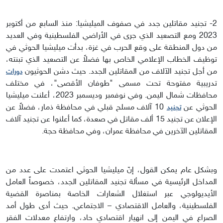
2- تجنيد مقاتلين جدد في صفوف الميليشيا:
منذ السابع من أكتوبر
2023 ومع التصعيد الذي جرى في الأراضي الفلسطينية وفي العديد
من دول المنطقة على وقع الحرب في غزة، بدأت ميليشيا الحوثي في
توظيف الخطاب الإعلامي الخاص بها فضلاً عن التصعيد الذي تبنته،
من أجل تجنيد الآلاف من المقاتلين الجدد. حيث دشن الحوثيون
دورات
تدريبية مفتوحة تحت مسمى "طوفان الأقصى"، في مختلف
محافظات شمال اليمن. وفي نوفمبر وديسمبر 2023، أعلنت ميليشيا
الحوثي عن
10 آلاف مسلح قبلي في محافظة ذمار، فضلاً عن
تجنيد
الإعلان عن تجنيد 15 ألف مقاتل في صعدة، كما أعلنوا عن تجنيد آلاف
المقاتلين الآخرين في محافظة عمران، وفي محافظة حجة.
وبشكل عام يمكن القول، إنّ ميليشيا الحوثي اعتمدت على عدد من
المداخل الرئيسية في مسألة تجنيد المقاتلين الجدد، خصوصاً العامل
الأيديولوجي عبر استغلال الشعارات الخاصة بمناصرة القضية
الفلسطينية، والعامل الاقتصادي – الاجتماعي. حيث أدى طول أمد
الصراع في اليمن إلى انهيار اقتصادي حاد، وارتفاع معدلات الفقر