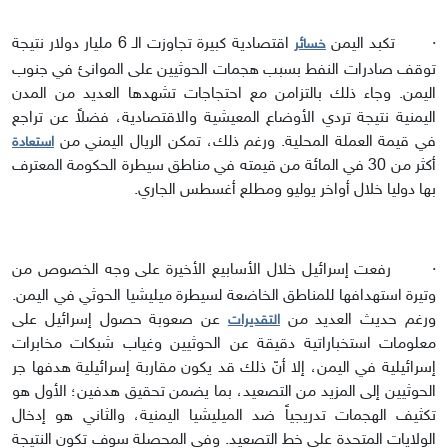
·
تكبد اليمن
اقتصادية كبيرة تجاوزت الـ 6 مليار دولار نتيجة
خسائر
توقف صادرات النفط بسبب هجمات الحوثيين على الموانئ في جنوب
اليمن. وجاء ذلك بالتزامن مع احتجاجات تشهدها العديد من المدن
اليمنية نتيجة تردي الأوضاع المعيشية والاقتصادية، فضلاً عن تراجع
في قيمة العملة المحلية.
ورغم ذلك، تمكن الريال اليمني من
استعادة
أكثر من 30 في المائة من قيمته في مناطق سيطرة الحكومة المعترف
بها دوليا خلال أواخر يوليو ومطلع أغسطس الجاري.
·
رفعت إسرائيل خلال الأسابيع الأخيرة على وجه الخصوص من
وتيرة استهدافها للمناطق الخاضعة لسيطرة ميليشيا الحوثي في اليمن.
ورغم حديث العديد من
عن صعوبة حصول إسرائيل على
التقديرات
معلومات استخباراتية دقيقة عن الحوثيين وغياب شبكات مخابرات
إسرائيلية في اليمن، إلا أنّ ذلك قد يكون مقاربة إسرائيلية هدفها جر
الحوثيين إلى المزيد من التصعيد، بما يضمن تحقيق هدفين؛ الأول هو
تكثيف الهجمات تدريجياً ضد الميليشيا اليمنية، والثاني هو إدخال
الولايات المتحدة على خط التصعيد. وفي المحصلة سوف تكون النتيجة