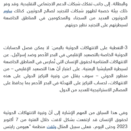
والبطالة، إلى جانب تفكك شبكات الدعم الاجتماعي التقليدية. وقد وفر
ذلك بيئة خصبة لظهور شبكات للتجنيد لصالح الحوثيين. كذلك
ساوم
الحوثيون العديد من السجناء والمحكومين في المناطق الخاضعة
لسيطرتهم على التجنيد نظير حريتهم.
3-التغطية على الانتهاكات الحوثية باليمن:
لا يمكن فصل الحسابات
الحوثية الخاصة بالتصعيد الإقليمي في البحر الأحمر وضد إسرائيل، عن
الانتهاكات المتنامية لحقوق الإنسان التي تُمارس في المناطق الخاضعة
لسيطرة الميليشيا اليمنية، على اعتبار أنّ هذا التصعيد الإقليمي – من
منظور الحوثي – سوف يقلل من وتيرة التركيز الدولي على هذه
الانتهاكات، لحساب التركيز على التهدئة في البحر الأحمر بما يحافظ على
المصالح الاستراتيجية للعديد من الدول.
وفي هذا السياق من المهم الإشارة إلى أنّ وتيرة الانتهاكات الحوثية
لحقوق الإنسان قد ارتفعت بشكل لافت خلال الفترة من 7 أكتوبر
2023 وحتى اليوم، فعلى سبيل المثال
منظمة "هيومن رايتس
وثقت