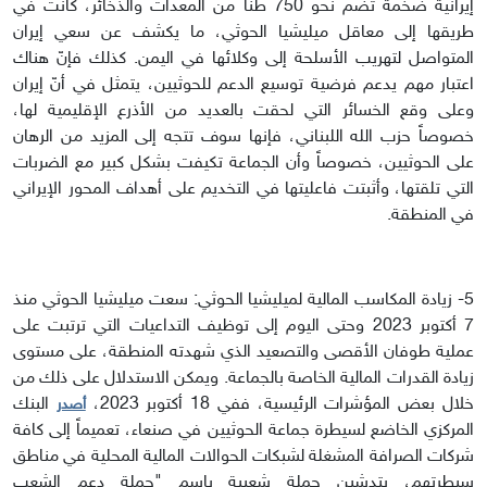
إيرانية ضخمة تضم نحو 750 طناً من المعدات والذخائر، كانت في
طريقها إلى معاقل ميليشيا الحوثي، ما يكشف عن سعي إيران
المتواصل لتهريب الأسلحة إلى وكلائها في اليمن
.
كذلك فإنّ هناك
اعتبار مهم يدعم فرضية توسيع الدعم للحوثيين، يتمثل في أنّ إيران
وعلى وقع الخسائر التي لحقت بالعديد من الأذرع الإقليمية لها،
خصوصاً حزب الله اللبناني، فإنها سوف تتجه إلى المزيد من الرهان
على الحوثيين، خصوصاً وأن الجماعة تكيفت بشكل كبير مع الضربات
التي تلقتها، وأثبتت فاعليتها في التخديم على أهداف المحور الإيراني
في المنطقة.
5- زيادة المكاسب المالية لميليشيا الحوثي:
سعت ميليشيا الحوثي منذ
7 أكتوبر 2023 وحتى اليوم إلى توظيف التداعيات التي ترتبت على
عملية طوفان الأقصى والتصعيد الذي شهدته المنطقة، على مستوى
زيادة القدرات المالية الخاصة بالجماعة. ويمكن الاستدلال على ذلك من
خلال بعض المؤشرات الرئيسية، ففي 18 أكتوبر 2023،
البنك
أصدر
المركزي الخاضع لسيطرة جماعة الحوثيين في صنعاء، تعميماً إلى كافة
شركات الصرافة المشغلة لشبكات الحوالات المالية المحلية في مناطق
سيطرتهم، بتدشين حملة شعبية باسم "حملة دعم الشعب