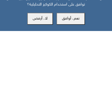
توافق على استخدام الكوكيز التحليلية؟
نعم، أوافق
لا، أرفض
قبل 8 أيام
حرب أهلية محتملة إذا استمر القمع السعودي لجنوب اليمن
مركز سوث24 للأخبار والدراسات
مكتب عدن