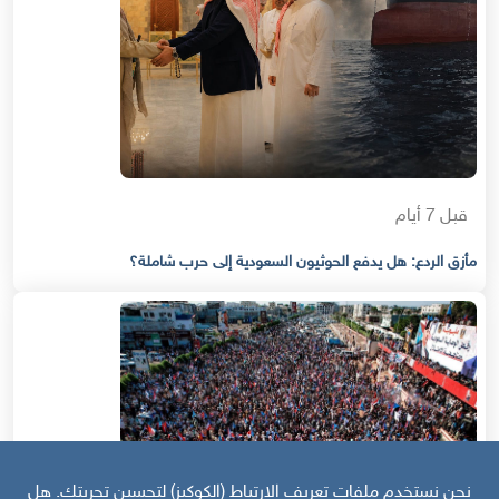
قبل 7 أيام
مأزق الردع: هل يدفع الحوثيون السعودية إلى حرب شاملة؟
نحن نستخدم ملفات تعريف الارتباط (الكوكيز) لتحسين تجربتك. هل