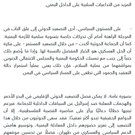
المزيد من التداعيات السلبية على الداخل اليمني.
·
على المستوى السياسي، أدى التصعيد الحوثي إلى غلق الباب في
المرحلة الراهنة أمام أي تحركات خاصة بتسوية سلمية للأزمة اليمنية.
كما أن الجماعة الحوثية أكدت – من خلال التصعيد المستمر - على فكرة
أن الحل العسكري هو الخيار المفضل بالنسبة لها. وإذا ما وُضع ذلك
جنباً إلى جنب
مع تمسك ا
لحكومة اليمنية والمجلس الانتقالي الجنوبي
بمواقفهما من عملية السلام، فإن ذلك يعني عملياً استمرار حالة
التعقيد والجمود التي تطغى على المسار السياسي في اليمن.
بصورة عامة، لا يمكن فصل التصعيد الحوثي الإقليمي في البحر الأحمر
والهجمات المعلنة ضد إسرائيل عن السياقات الداخلية للجماعة. فبرغم
تبنيها خطابًا دعائيًا يركّز على مناصرة القضية الفلسطينية، إلا أن
الدوافع الحقيقية تبدو أكثر تعقيدًا. فقد سعى الحوثيون من خلال هذا
التصعيد إلى تعزيز حضورهم داخل المعادلة اليمنية، وتوسيع هامش
الدعم السياسي والعسكري من طهران، فضلاً عن تحسين موقعهم