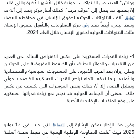
ووتش" العديد من الانتهاكات الحوثية خلال الأشهر الأخيرة والتي قالت
إنّ بعضها قد يصل إلى "جرائم حرب". كذلك أشار مركز رصد إلى أنه تم
آلاف الانتهاكات الحوثية لحقوق الإنسان في محافظة البيضاء
توثيق
وسط اليمن، أيضاً فقد
مركز المعلومات والتأهيل لحقوق الإنسان
وثق
مئات الانتهاكات الحوثية لحقوق الإنسان خلال العام 2024.
4- زيادة القدرات العسكرية:
على عكس الافتراض السائد لدى العديد
من التقديرات والدوائر البحثية، بأن الضغوط المفروضة على الحوثيين
وعلى إيران بعد الحرب الأخيرة، على المستويات السياسية والاقتصادية
والأمنية، ربما تدفع باتجاه تراجع القدرات العسكرية الخاصة بالحوثي
وتقليل الدعم، إلا أنّ هناك بعض المؤشرات التي تكشف عن عكس
ذلك، بمعنى أن الجماعة الحوثية قد تجنح نحو زيادة قدراتها العسكرية
على وقع المتغيرات الإقليمية الأخيرة.
وفي هذا الإطار يمكن الإشارة إلى
التي جرت في 17 يوليو
العملية
2025،
حيث أعلنت المقاومة الوطنية اليمنية عن ضبط شحنة أسلحة