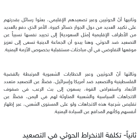
وثانيها أنّ الحوثيين وعبر تصعيدهم الإقليمي، بعثوا رسائل بقدرتهم
على تكبيد العديد من دول الجوار خسائر كبيرة، الأمر الذي دفع بالعديد
من الأطراف الإقليمية [مثل السعودية] إلى تحييد نفسها نسبياً عن
التصعيد ضد الحوثي. وهنا يبدو أن الجماعة الدينية تسعى إلى تعزيز
موقعها التفاوضي في أي مباحثات مستقبلية بخصوص الأزمة اليمنية.
وثالثها أنّ الحوثيين وعبر الخطابات الشعبوية المرتبطة بالقضية
الفلسطينية والتصعيد ضد أمريكا وإسرائيل، فضلاً عن التصعيد متعدد
الأبعاد واستعراض القوة، يسعون إلى بث الرعب في صفوف
الاتجاهات السياسية والشعبية المناوئة لهم في اليمن، فضلاً عن
تقليص شرعية هذه الاتجاهات ولو على المستوى الشعبي، عبر إظهار
أنفسهم وكأنهم المدافع عن السيادة اليمنية.
ثانياً- تكلفة الانخراط الحوثي في التصعيد