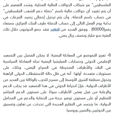
الفلسطيني" عبر شبكات الحوالات المالية المحلية. وشدد التعميم على
أن يتم تقييد أي حوالات مالية باسم "حملة دعم الشعب الفلسطيني"
في حساب باسم الحملة، وأن يتم ترحيل إجمالي رصيد التبرعات في
بداية يوم العمل التالي إلى حساب الحملة طرف البنك المركزي بصنعاء
رقم
(60000)
. ووفق العديد من
فقد جمع الحوثيون خلال تلك
التقارير
الفترة نحو مليار ونصف ريال يمني.
6- تعزيز التموضع في المعادلة اليمنية:
لا يمكن الفصل بين التصعيد
الإقليمي الحوثي وحسابات الميليشيا اليمنية تجاه المعادلة السياسية
في البلاد والأطراف المنخرطة في الصراع اليمني، وذلك على
مستويات متعددة. أولها؛ أنه في ظل حالة الاستقطاب الدولي الراهنة
وتحول منطقة الشرق الأوسط إلى مسرح للحرب بالوكالة بين العديد من
الأطراف الدولية، فإنّ انخراط الحوثي في هذا التصعيد قد يجلب الدعم
والرعاية من قبل بعض الأطراف سواءً على مستوى الدعم المباشر
للتنظيم أو على مستوى توفير درجة من الحماية والدعم في المحافل
الدولية، ما يتجسد في التقارير العديدة التي تحدثت عن تعاون وتنسيق
بين الحوثيين والصين وروسيا.