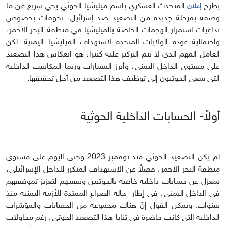
يطرح
المتحدث العسكري باسم ميليشيا الحوثي يحي سريع عن ما
إعلان
وصفه بمرحلة جديدة من التصعيد ضد إسرائيل، تخوفات بخصوص
تداعيات استمرار الهجمات الخاصة بالميليشيا في منطقة البحر الأحمر،
واحتمالية عودة الولايات المتحدة لاستهداف الميليشيا اليمنية. لكن
العامل المهم الذي لا يتم التركيز عليه كثيرا، هو انعكاس هذا التصعيد
على مستوى الداخل اليمني، وأبرز المسارات وربما المكاسب الداخلية
التي سعى الحوثيون إلى توظيف هذا التصعيد من أجل تحقيقها.
أولاً- الحسابات الداخلية الحوثية
لم يكن التصعيد الحوثي منذ نوفمبر 2023 وحتى اليوم على مستوى
منطقة البحر الأحمر، فضلاً عن الاستهداف المتكرر للداخل الإسرائيلي،
بمعزل عن حسابات داخلية خاصة بالحوثيين وسعيهم لتعزيز تموضعهم
في الداخل اليمني، في إطار حالة الصراع الممتدة للأزمة اليمنية منذ
سنوات. ويمكن القول إنّ هناك مجموعة من الحسابات والمؤشرات
الداخلية التي كانت حاضرة في ثنايا هذا التصعيد الحوثي، رغم محاولات