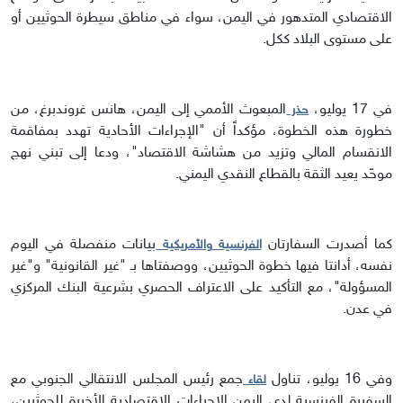
الاقتصادي المتدهور في اليمن، سواء في مناطق سيطرة الحوثيين أو
على مستوى البلاد ككل.
في 17 يوليو،
المبعوث الأممي إلى اليمن، هانس غروندبرغ، من
حذر
خطورة هذه الخطوة، مؤكداً أن "الإجراءات الأحادية تهدد بمفاقمة
الانقسام المالي وتزيد من هشاشة الاقتصاد"، ودعا إلى تبني نهج
موحّد يعيد الثقة بالقطاع النقدي اليمني.
كما أصدرت السفارتان
بيانات منفصلة في اليوم
الفرنسية
والأمريكية
نفسه، أدانتا فيها خطوة الحوثيين، ووصفتاها بـ "غير القانونية" و"غير
المسؤولة"، مع التأكيد على الاعتراف الحصري بشرعية البنك المركزي
في عدن.
وفي 16 يوليو، تناول
جمع رئيس المجلس الانتقالي الجنوبي مع
لقاء
السفيرة الفرنسية لدى اليمن الإجراءات الاقتصادية الأخيرة للحوثيين،