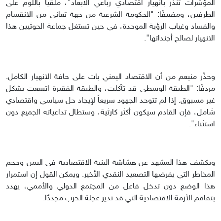
المؤشرات تُنذر بانهيار اقتصادي رباعي الأبعاد"، ملقياً باللوم على
الطرفين، ومضيفًا: "الحكومة الشرعية من جهة تعاني من الانقسام
والفساد وغياب الرؤية الموحدة، في حين تستغل جماعة الحوثيين هذا
الانهيار لصالح أجنداتها".
وحذّر منيعم من أن الاقتصاد اليمني بات على حافة الانهيار الكامل.
مردفًا: "الطبقة الوسطى قد تآكلت، والطبقة الفقيرة اتسعت بشكل
غير مسبوق. إذا لم تتوحد الجهود سريعاً لإيجاد حل سياسي واقتصادي
شامل، فإن القادم سيكون أكثر كارثية، وستطال تداعياته الجميع دون
استثناء".
ويكشف هذا المشهد عن هشاشة البنية الاقتصادية في اليمن وحجم
المخاطر التي يفرضها التصعيد النقدي الأخير. ويمكن القول إن استمرار
هذا الوضع دون تدخل فاعل من المجتمع الدولي والأممي، يهدد
بتفاقم الأزمة الاقتصادية التي قد تدير عجلة الحرب مجددًا.