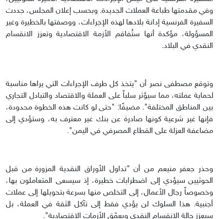
وفي مقدمتها طباعة العملات الجديدة. وبحسب إعلان المجلس، جددت
السفيرة الفرنسية إدانة بلادها لهذه الإجراءات، ووصفتها بالخطيرة وغير
المسؤولة، مؤكدة أنها ستُفاقم الأزمة الاقتصادية وتعزز الانقسام
النقدي في البلاد.
وتوقع مصطفى نصر أن "يتخذ كل طرف الإجراءات التي يراها مناسبة
لحماية عملته، مما سيؤثر سلباً على العملة والاقتصاد والتبادل التجاري
بين المناطق المختلفة". مضيفًا: "حتى لو كانت هذه الخطوة محدودة،
فإنها غير شرعية كونها صادرة عن بنك غير معترف به، وستؤدي إلى
مضاعفة العزلة على القطاع المصرفي في اليمن".
وحذر جعفر منيعم من أن "تداول الأوراق النقدية المزورة من قبل
الحوثيين سيؤدي إلى اضطرابات خطيرة، إذ سيسعى المتعاملون بها،
وخصوصاً رجال الأعمال، إلى التخلص منها بسرعة بتحويلها إلى عملات
أجنبية. هذا السلوك لن يؤدي فقط إلى تآكل الثقة في العملة، بل
سيعزز حالة الانقسام النقدي ويعمّق الأزمات الاقتصادية".