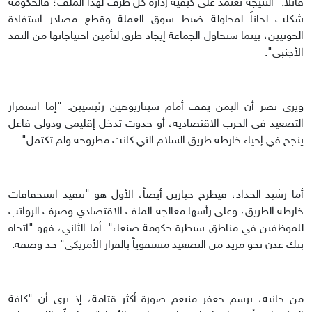
قائلاً: "النتيجة تعتمد على كيفية إدارة كل طرف لهذا الملف؛ فالحكومة
شكلت لجاناً لمحاولة ضبط سوق العملة وقطع مصادر استفادة
الحوثيين، بينما ستحاول الجماعة إيجاد طرق لتأمين احتياجاتها من النقد
الأجنبي".
ويرى نصر أن اليمن يقف أمام سيناريوهين رئيسيين: "إما استمرار
التصعيد في الحرب الاقتصادية، أو حدوث تدخل إقليمي ودولي فاعل
ينجح في إحياء خارطة طريق السلام التي كانت مطروحة ولم تكتمل".
أما رشيد الحداد، فيطرح خيارين أيضاً، الأول هو "تنفيذ استحقاقات
خارطة الطريق، وعلى رأسها معالجة الملف الاقتصادي وصرف الرواتب
للموظفين في مناطق سيطرة حكومة صنعاء". أما الثاني، فهو "اتجاه
بنك عدن نحو مزيد من التصعيد مستقوياً بالقرار الأمريكي" حد وصفه.
من جانبه، يرسم جعفر منيعم صورة أكثر قتامة، إذ يرى أن "كافة