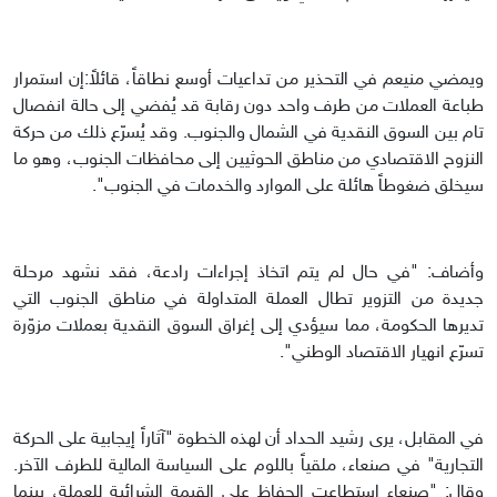
ويمضي منيعم في التحذير من تداعيات أوسع نطاقاً، قائلاً:إن استمرار
طباعة العملات من طرف واحد دون رقابة قد يُفضي إلى حالة انفصال
تام بين السوق النقدية في الشمال والجنوب. وقد يُسرّع ذلك من حركة
النزوح الاقتصادي من مناطق الحوثيين إلى محافظات الجنوب، وهو ما
سيخلق ضغوطاً هائلة على الموارد والخدمات في الجنوب".
وأضاف: "في حال لم يتم اتخاذ إجراءات رادعة، فقد نشهد مرحلة
جديدة من التزوير تطال العملة المتداولة في مناطق الجنوب التي
تديرها الحكومة، مما سيؤدي إلى إغراق السوق النقدية بعملات مزوّرة
تسرّع انهيار الاقتصاد الوطني".
في المقابل، يرى رشيد الحداد أن لهذه الخطوة "آثاراً إيجابية على الحركة
التجارية" في صنعاء، ملقياً باللوم على السياسة المالية للطرف الآخر.
وقال: "صنعاء استطاعت الحفاظ على القيمة الشرائية للعملة، بينما