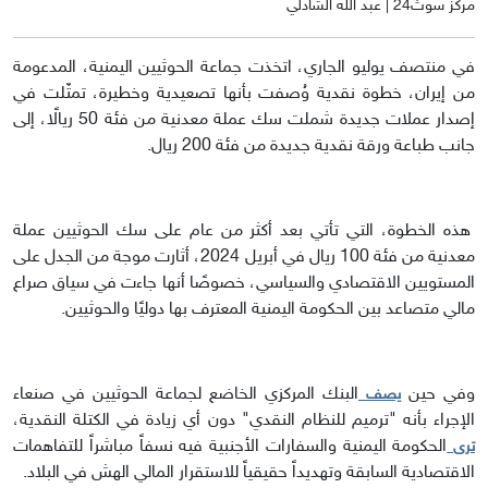
مركز سوث24 | عبد الله الشادلي
في منتصف يوليو الجاري، اتخذت جماعة الحوثيين اليمنية، المدعومة
من إيران، خطوة نقدية وُصفت بأنها تصعيدية وخطيرة، تمثّلت في
إصدار عملات جديدة شملت سك عملة معدنية من فئة 50 ريالًا، إلى
جانب طباعة ورقة نقدية جديدة من فئة 200 ريال.
هذه الخطوة، التي تأتي بعد أكثر من عام على سك الحوثيين عملة
معدنية من فئة 100 ريال في أبريل 2024، أثارت موجة من الجدل على
المستويين الاقتصادي والسياسي، خصوصًا أنها جاءت في سياق صراع
مالي متصاعد بين الحكومة اليمنية المعترف بها دوليًا والحوثيين.
وفي حين
البنك المركزي الخاضع لجماعة الحوثيين في صنعاء
يصف
الإجراء بأنه "ترميم للنظام النقدي" دون أي زيادة في الكتلة النقدية،
الحكومة اليمنية والسفارات الأجنبية فيه نسفاً مباشراً للتفاهمات
ترى
الاقتصادية السابقة وتهديداً حقيقياً للاستقرار المالي الهش في البلاد.