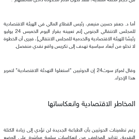
في حجم الكتلة النقدية، فقد تكون الآثار محدودة داخل مناطقهم".
أما د. جعفر حسين منيعم، رئيس القطاع المالي في الهيئة الاقتصادية
للمجلس الانتقالي الجنوبي [تم تعيينه بقرار اليوم الخميس 24 يوليو
رئيسًا للهيئة الاقتصادية والخدمية للمجلس الانتقالي]، فيرى أن الخطوة
لا تخلو من أبعاد سياسية تهدف إلى تكريس واقع نقدي منفصل.
وقال لمركز سوث24 إن الحوثيين "استغلوا التهدئة الاقتصادية" لتمرير
هذا الإجراء.
المخاطر الاقتصادية وانعكاساتها
رغم تطمينات الحوثيين بأن الطباعة الجديدة لن تؤدي إلى زيادة الكتلة
النقدية، تتزايد المخاوف من انعكاسات سلبية مباشرة على الوضع