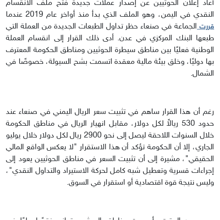
أعاد إعلان الحوثيين عن إصدار عملات جديدة فتح ملف الانقسام
النقدي في اليمن، وهو الملف الذي بدأ منذ أواخر عام 2019 عندما
الجماعة في صنعاء حظر تداول الطبعات الجديدة من العملة التي
قررت
طبعها البنك المركزي في عدن. أدى ذلك القرار إلى انقسام العملة
الوطنية فعليًا بين مناطق سيطرة الحوثيين ومناطق الحكومة المعترف
بها دوليًا، وخلق بيئة مالية معقدة اتسمت بشح السيولة، خصوصًا في
الشمال.
رغم أن هذا القرار ساهم في تثبيت سعر الريال اليمني في صنعاء عند
حدود 530 ريالاً لكل دولار، مقابل انهيار الريال في مناطق الحكومة
خلال السنوات اللاحقة ليصل إلى نحو 2900 ريال لكل دولار خلال يوليو
الجاري، إلا أن الحكومة تؤكد أن هذا الاستقرار "لا يعكس الواقع المالي
الحقيقي"، مشيرة إلى أن تثبيت السعر في مناطق الحوثيين يعود إلى
إجراءات قسرية وتعطيل شبه كامل لحركة الاستيراد والتداول النقدي"،
وليس نتيجة قوة اقتصادية أو استقرار في السوق.