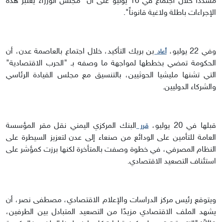
مشدداً خلال اجتماع في 16 يوليو على أن "مجلس الوزراء يعتبر هذه
الإجراءات باطلة ولاغية قانوناً".
وفي 22 يوليو،
بن بريك التأكيد، خلال اجتماع بالعاصمة عدن، أن
أعاد
الحكومة تمضي بخططها لمواجهة ما وصفه بـ "الحرب الاقتصادية"
التي تشنها مليشيا الحوثيين، بالتنسيق مع مجلس القيادة الرئاسي
والشركاء الدوليين.
قبلها في 20 يوليو،
البنك المركزي اليمني نقل مقر المؤسسة
قرر
العامة للتأمين على الودائع من صنعاء إلى عدن لتعزيز السيطرة على
النظام المصرفي، في خطوة وصفت بالمتأخرة لكنها برزت كمؤشر على
استئناف التصعيد الاقتصادي.
ويتوقع رئيس مركز الدراسات والإعلام الاقتصادي، مصطفى نصر، أن
يشهد الملف الاقتصادي مزيدًا من التصعيد المتبادل بين الطرفين،