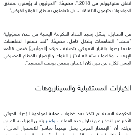
اتفاق ستوكهولم في 2018.". مضيفًا: "الحوثيون لا يؤمنون بمنطق
الدولة ولا يحترمون الاتفاقات، بل يتعاملون بمنطق القوة والفرض".
في المقابل، يحمّل رشيد الحداد الحكومة اليمنية في عدن مسؤولية
"نسف" التفاهمات بشكل كامل، مضيفًا: "لقد نسفوا التفاهمات
عندما رحبوا بالقرار الأمريكي بتصنيف حركة [الحوثيين] ضمن قائمة
الإرهاب، وقاموا باستغلاله لابتزاز البنوك والإضرار بالقطاع المصرفي
اليمني ككل، في حين كان الاتفاق يقضي بوقف التصعيد".
الخيارات المستقبلية والسيناريوهات
الحكومة اليمنية لم تتخذ بعد خطوات عملية لمواجهة الإجراء الحوثي
الأخير غير التحذير من تداول هذه العملات.
رئيس الوزراء، سالم بن
واعتبر
بريك، أن "الإصدار الحوثي يمثل تهديداً مباشراً للاستقرار المالي"،