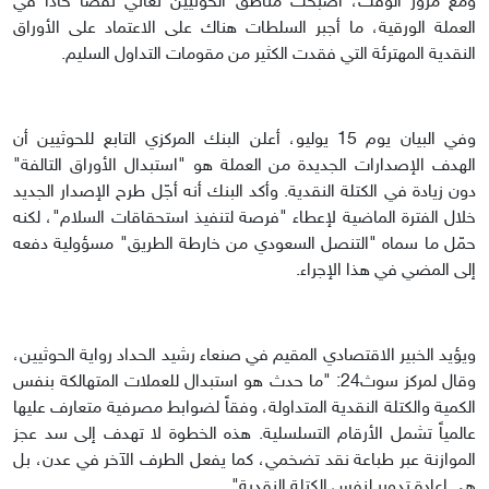
ومع مرور الوقت، أصبحت مناطق الحوثيين تعاني نقصًا حادًا في
العملة الورقية، ما أجبر السلطات هناك على الاعتماد على الأوراق
النقدية المهترئة التي فقدت الكثير من مقومات التداول السليم.
وفي البيان يوم 15 يوليو، أعلن البنك المركزي التابع للحوثيين أن
الهدف الإصدارات الجديدة من العملة هو "استبدال الأوراق التالفة"
دون زيادة في الكتلة النقدية. وأكد البنك أنه أجّل طرح الإصدار الجديد
خلال الفترة الماضية لإعطاء "فرصة لتنفيذ استحقاقات السلام"، لكنه
حمّل ما سماه "التنصل السعودي من خارطة الطريق" مسؤولية دفعه
إلى المضي في هذا الإجراء.
ويؤيد الخبير الاقتصادي المقيم في صنعاء رشيد الحداد رواية الحوثيين،
وقال لمركز سوث24: "ما حدث هو استبدال للعملات المتهالكة بنفس
الكمية والكتلة النقدية المتداولة، وفقاً لضوابط مصرفية متعارف عليها
عالمياً تشمل الأرقام التسلسلية. هذه الخطوة لا تهدف إلى سد عجز
الموازنة عبر طباعة نقد تضخمي، كما يفعل الطرف الآخر في عدن، بل
هي إعادة تدوير لنفس الكتلة النقدية".