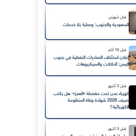
قبل شهرين
السعودية والجنوب: وصاية بلا خدمات
قبل 10 أيام
إعلان استئناف الصادرات النفطية في جنوب
اليمن: الدلالات والسيناريوهات
قبل 3 أشهر
كهرباء عدن تحت مقصلة «العجز»: هل يكتب
صيف 2026 شهادة وفاة المنظومة
الكهربائية؟
قبل 3 أشهر