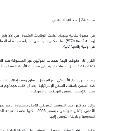
سوث24 | عبد الله الشادلي
في خطوة عق
إرهابية أجنبية (FTO)، ما يعكس تحولًا في استراتيجيت
في ولاية رئاسية ثانية.
القرار كان متوقًعا نتيجة هجمات الحوثيين غير المسبوقة ضد السف
2023، لكنه يحمل تداعيات كبيرة على مسارات الأزمة اليمنية وبالأخص المسار السياسي.
وقد تزامن القرار الأمريكي مع التوصل لاتفاق وقف إطلاق النار 
ضد السفن باستثناء السفن الإسرائيلية، بعد أن كانت هجماتهم 
قبل، بالإضافة للسفن البريطانية والأمريكية.
وإلى حد كبير، بدد التصنيف الأمريكي الآمال باستعادة الزخم نح
الأممي وأعلن عنها في ديسمبر 2023
تصميمها وطريقة التوصل إليها.
فكيف سيؤثر التصنيف الأمريكي للحوثيين على خارطة الطريق والم