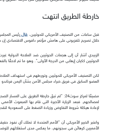
خارطة الطريق انتهت
قال
قبل ساعات من التصنيف الأمريكي للحوثيين،
رئيس المجلس 
خلال تصريح تلفزيوني على هامش مؤتمر دافوس الاقتصادي إن خا
الزبيدي أشار أن إلى هجمات الحوثيين ضد الملاحة الدولية غ
الحوثيين ككيان إرهابي من الدرجة الأولى". وهو ما تم لاحقًا بالفع
لكن التصنيف الأمريكي للحوثيين وتورطهم في استهداف الملاحة
العضو السابق في فريق خبراء مجلس الأمن بشأن اليمن فرناندو كا
مضيفًا لمركز سوث24: "لم تبقَ خارطة الطريق على الم
لإعادة هيكلة شروط التفاوض وزيادة الضغط على السعودية لتقدي
واعتبر الخبير الأمريكي أن "الأمم المتحدة لا تملك أي نفوذ حقي
الأمميين كرهائن في سجونهم، ما يعكس مدى استغلالهم للوضع