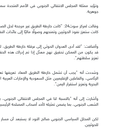
وتؤيد ممثلة المجلس الانتقالي الجنوبي في الأمم المتحدة س
جوهرية.
وقالت لمركز سوث24: "كانت خارطة الطريق غير مرجح
كانت ستعزز نفوذ الحوثيين وتمنحهم وصولًا ماليًا إلى عائدات الن
وأضافت: "لقد أدى العدوان الحوثي إلى عرقلة خارطة الطريق، 
قد يكون من الممكن تحقيق نهج معدّل إذا تم إدراك هذه الحقائ
تعزيز سلطتهم".
وشددت أنه "يجب أن تشمل خارطة الطريق المعاد تعريفها تعاو
الرئاسي، والفاعلين الإقليميين مثل السعودية والإمارات العربية 
البحرية وتعزيز استقرار اليمن".
وأشارت إلى أنه "بالنسبة لنا في المجلس الانتقالي الجنوبي، ي
الشعب الجنوبي، بما يضمن تمثيله كأحد أصحاب المصلحة الرئيسي
لكن المحلل السياسي الجنوبي صالح النود لا يستبعد أن مسار
للحوثيين.