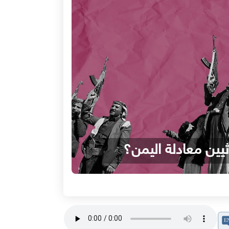
يين معادلة اليمن؟