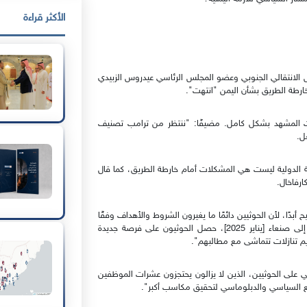
الأكثر قراءة
الانتقالي الجنوبي وعضو المجلس الرئاسي عيدروس الزبيدي
رطة الطريق بشأن اليمن "انتهت".
يرت المشهد بشكل كامل. مضيفًا: "ننتظر من ترامب تصنيف
ل.
 الدولية ليست هي المشكلات أمام خارطة الطريق، كما قال
رفاخال.
سار الصحيح أبدًا، لأن الحوثيين دائمًا ما يغيرون الشروط والأهداف وفقًا
لمصالحهم. فبعد الزيارة الأخيرة التي قام بها المبعوث الأممي إلى صنعاء [يناير 2025]، حصل الحوثيون على فرصة جديدة
م تنازلات تتماشى مع مطالبهم".
قي على الحوثيين، الذين لا يزالون يحتجزون عشرات الموظفين
 السياسي والدبلوماسي لتحقيق مكاسب أكبر".