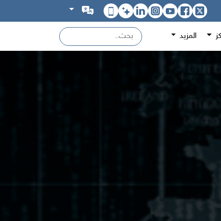
كز
المزيد