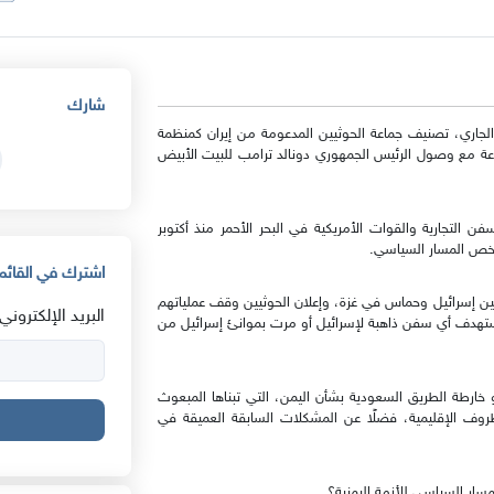
شارك
ابية جديدة، أعادت الولايات المتحدة، في 22 يناير الجاري، تصنيف جماعة الحوثيين المدعومة من إيران كمنظمة
ها تجاه الجماعة مع وصول الرئيس الجمهوري دونالد ترامب للبيت الأبيض
ن التجارية والقوات الأمريكية في البحر الأحمر منذ أكتوبر
اشترك في القائمة
بين إسرائيل وحماس في غزة، وإعلان الحوثيين وقف عملياتهم
البريد الإلكتروني:
تستهدف أي سفن ذاهبة لإسرائيل أو مرت بموانئ إسرائيل من
و خارطة الطريق السعودية بشأن اليمن، التي تبناها المبعوث
. لكنها تجمدت نتيجة الظروف الإقليمية، فضلًا عن المشكلات السابقة العميقة في
سار السياسي للأزمة اليمنية؟