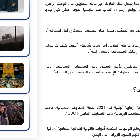
حد بعيد، مما يجعل تلك الخارطة غير قابلة للتطبيق في الوقت الراهن.
واقع، رغم أن الحرب ضد مليشيا الحوثي تظل خيارًا جذابًا
ة مع الحوثيين تجعل خيار التصعيد العسكري أقل احتمالية".
إنقاذ خارطة الطريق أمر متاح شريطة "تنفيذ خطوات عملية
إثبات المصداقية وحسن النية".
لإفراج عن موظفي الأمم المتحدة وعن المعتقلين السياسيين وعن
نفيذ الخطوات الإنسانية المتفقة للتخفيف من المعاناة".
د؟
في حين أن إدارة بايدن كانت قد ألغت تصنيف الحوثيين كمنظمة إرهابية أجنبية في 2021 بحجة المخاوف الإنسانية، عادت
ت الإرهابية ذات التصنيف الخاص SDGT".
إرهابية أجنبية FTO)، الأكثر صرامة، يمنح الولايات المتحدة أدوات قانونية إضافية لمعاقبة أي كيان
 لكبح النفوذ الإيراني في اليمن.