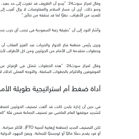
وقال لمركز سوث24: "يبدو أن الظروف قد تغيرت إلى 
ومع ذلك، أرى أن مسار السلام والمفاوضات لا يزال أقرب إلى ال
للعديد من الأطراف، نظرًا لما قد تحققه من نتائج."
وأشار النود إلى أن "حقيقة رغبة السعودية في تجنب أي حرب جديد
ويرى رئيس منظمة فكر للحوار والحريات عبد العزيز العقاب أن 
وخطوات متقدمة الى الأمام من الحوثيين ومن كل الأطراف لأجل 
وقال لمركز سوث24: "هذه الخطوات تتمثل في ا
الموقوفين والالتزام بالخطوات السابقة، والتوجه العملي كذلك لت
أداة ضغط أم استراتيجية طويلة الأم
لتشديد موقفها العام الماضي عبر تصنيف الجماعة ضمن فئة "المنظما
لكن التصنيف الجديد (منظمة 
أو فرد يقدم دعمًا ماليًا أو لوجستيًا للجماعة، ويعزز الجهود الدولية