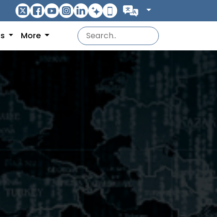
ns
More