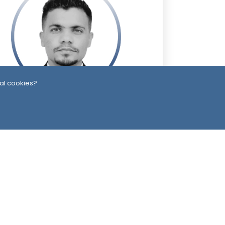
al cookies?
 Month ago
رائد جوب
ead Office
Switzerland