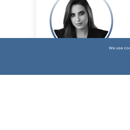
We use coo
7 Month ago
زينة الغلابي
South24 Center for News and Studies