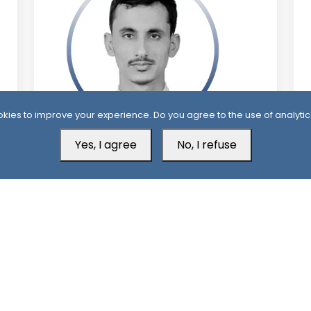
kies to improve your experience. Do you agree to the use of analytic
9 Month ago
9
Yes, I agree
No, I refuse
ان
محمد الشنيني
Aden Office
H