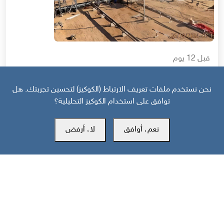
قبل 12 يوم
إعلان استئناف الصادرات النفطية في جنوب اليمن: الدلالات والسيناريوهات
نحن نستخدم ملفات تعريف الارتباط (الكوكيز) لتحسين تجربتك. هل
توافق على استخدام الكوكيز التحليلية؟
نعم، أوافق
لا، أرفض
مركز سوث24 للأخبار والدراسات