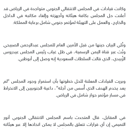
وكانت قيادات في المجلس الانتقالي الجنوبي متواجدة في الرياض قد
أعلنت حل المجلس بكافة هيئاته وأجهزته وإلغاء مكاتبه في الداخل
والخارج، والعمل على التهيئة لمؤتمر جنوبي شامل برعاية المملكة.
وتُلي البيان حينها من قبل الأمين العام للمجلس عبدالرحمن الصبيحي
وبُث عبر قناة اليمن الرسمية، في ظل غياب رئيس المجلس عيدروس
الزُبيدي، الذي قالت السلطات السعودية إنه وصل إلى أبوظبي.
وبررت القيادات المعلنة للحل خطوتها بأن استمرار وجود المجلس “لم
يعد يخدم الهدف الذي أُسس من أجله”، داعية الجنوبيين إلى الانخراط
في مسار مؤتمر حوار شامل في الرياض.
في المقابل، قال المتحدث باسم المجلس الانتقالي الجنوبي أنور
التميمي إن أي قرارات تتعلق بالمجلس لا يمكن اتخاذها إلا عبر هيئاته