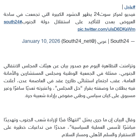
|
#عاجل
فيديو لمركز سوث24 يظهر الحشود الكبيرة التي تجمعت في ساحة
العروض بعدن للتأكيد على استقلال دولة الجنوب
#south24
pic.twitter.com/uIsD6DKsWm
— South24 | عربي (@South24_net)
January 10, 2026
وتزامنت التظاهرة اليوم مع صدور بيان عن هيئات المجلس الانتقالي
الجنوبي، ممثلة في الجمعية الوطنية ومجلس المستشارين والأمانة
العامة، عقب اجتماع استثنائي طارئ عقد في العاصمة عدن، أعلنت
فيه بطلان ما وصفته بقرار “حل المجلس”، واعتبرته تعديًا سافرًا وغير
مسبوق على كيان سياسي وطني مفوض بإرادة شعبية حرة.
وقال البيان إن ما جرى يمثل “انتهاكًا فجًا لإرادة شعب الجنوب وتهديدًا
مباشرًا لأسس العملية السياسية”، محذرًا من تداعيات خطيرة على
الاستقرار والسلم الأهلي ومسار السلام.