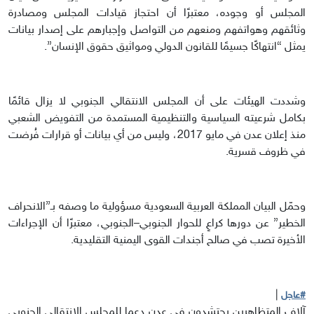
المجلس أو وجوده، معتبرًا أن احتجاز قيادات المجلس ومصادرة
وثائقهم وهواتفهم ومنعهم من التواصل وإجبارهم على إصدار بيانات
يمثل “انتهاكًا جسيمًا للقانون الدولي ومواثيق حقوق الإنسان”.
وشددت الهيئات على أن المجلس الانتقالي الجنوبي لا يزال قائمًا
بكامل شرعيته السياسية والتنظيمية المستمدة من التفويض الشعبي
منذ إعلان عدن في مايو 2017، وليس من أي بيانات أو قرارات فُرضت
في ظروف قسرية.
وحمّل البيان المملكة العربية السعودية مسؤولية ما وصفه بـ”الانحراف
الخطير” عن دورها كراعٍ للحوار الجنوبي–الجنوبي، معتبرًا أن الإجراءات
الأخيرة تصب في صالح أجندات القوى اليمنية التقليدية.
|
#عاجل
آلاف المتظاهرين يحتشدون في عدن دعما للمجلس الانتقالي الجنوبي