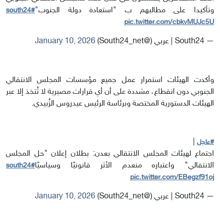
وتأكيدا على مطالبهم ب "استعادة دولة الجنوب"
#south24
pic.twitter.com/cbkvMUJc5U
— South24 | عربي (@South24_net)
January 10, 2026
وأكدت الهيئات استمرار عمل جميع مؤسسات المجلس الانتقالي
الجنوبي دون انقطاع، مشددة على أن أي قرارات مصيرية لا تُتخذ إلا عبر
الهيئات الدستورية المختصة وبرئاسة الرئيس عيدروس الزُبيدي.
|
#عاجل
اجتماع لهيئات المجلس الانتقالي بعدن: بطلان إعلان "حل المجلس
الانتقالي" واعتباره منعدم الأثر قانونيًا وسياسيًا
#south24
pic.twitter.com/EBegzf91oj
— South24 | عربي (@South24_net)
January 10, 2026