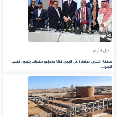
قبل 4 أيام
صفقة الأسرى المتعثرة في اليمن: قتلة ومروّجو مخدرات يثيرون غضب
الجنوب