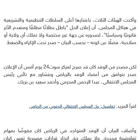
وأكدت الهيئات الثلاث، باعتبارها أعلى السلطات التنظيمية والتشريعية
في هياكل المجلس، أن إعلان الحل “باطل بطلانًا مطلقًا ومنعدم الأثر
قانونيًا وسياسيًا”، لصدوره عن جهة غير مختصة ولا تملك أي ولاية أو
صلاحية، فضلًا عن كونه – بحسب البيان – صدر تحت الإكراه والضغط.
لكن مصدر من الوفد كان قد صرح لمركز سوث24 يوم أمس أن الإعلان
صدر بتوافق من أعضاء الوفد بالرياض وبتشاور مع نائبي رئيس
المجلس الانتقالي، عبدا الرحمن المحرمي وأحمد سعيد بن بريك.
اقرأ المزيد:
تفاصيل: حل المجلس الانتقالي الجنوبي من الرياض
وأضاف البيان أن الوفد المتواجد في الرياض كان مفوضًا بمهام
تفاوضية محددة، ولا يملك حق اتخاذ قرارات مصيرية تمس كيان