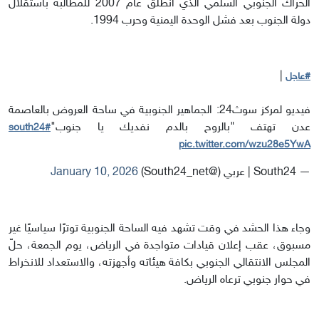
الحراك الجنوبي السلمي الذي انطلق عام 2007 للمطالبة باستقلال
دولة الجنوب بعد فشل الوحدة اليمنية وحرب 1994.
|
#عاجل
فيديو لمركز سوث24: الجماهير الجنوبية في ساحة العروض بالعاصمة
عدن تهتف "بالروح بالدم نفديك يا جنوب"
#south24
pic.twitter.com/wzu28e5YwA
— South24 | عربي (@South24_net)
January 10, 2026
وجاء هذا الحشد في وقت تشهد فيه الساحة الجنوبية توترًا سياسيًا غير
مسبوق، عقب إعلان قيادات متواجدة في الرياض، يوم الجمعة، حلّ
المجلس الانتقالي الجنوبي بكافة هيئاته وأجهزته، والاستعداد للانخراط
في حوار جنوبي ترعاه الرياض.