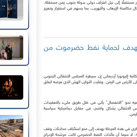
مح مستقبلًا إلى نيل اعتراف دولي بدولة جنوب يمن مستقلة،
ل مكافحة الإرهاب والتهريب، بما يسهم في استقرار وتعزيز
ي تهدف لحماية نفط حضرموت من
اتبة إليونورا أرديماني إن سيطرة المجلس الانتقالي الجنوبي
لى الأرض في اليمن، وقلبت التوازن الهش الذي فرضه اتفاق
عيه نحو "الانفصال" يأتي في ظل طريق مليء بالتعقيدات
لس الانتقالي بشكل واضح، في مقابل ديناميكية سياسية
ليمي.
عسكري في هذه المرحلة يهدف إلى منع استئناف محادثات وقف
ة، لا سيما أن عائدات النفط الحضرمي كانت مرشحة للإدراج