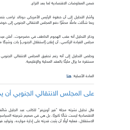
ضمن المفاوضات الاقتصادية لما بعد النزاع.
وأشار التحليل إلى أن خطوة الرئيس الأمريكي دونالد ترامب بت
ربما شكّلت عاملًا محفّزًا دفع المجلس الانتقالي الجنوبي إلى خو
وذكر التحليل أنه عقب الهجوم الخاطف في حضرموت، أعلن عيدرو
مجلس القيادة الرئاسي، أن إعلان [استقلال الجنوب] بات وشيكًا 
وخلص التحليل إلى أنه رغم تحقيق المجلس الانتقالي الجنوبي 
مستقرة ما يزال مليئًا بالعقد المحلية والإقليمية.
هنا
المادة الأصلية:
على المجلس الانتقالي الجنوبي أن يد
قال تحليل نشرته مجلة "فير أوبزرفر" للكاتب عبد الجليل شائف
الاقتصادية ليست شأنًا ثانويًا، بل هي في صميم شرعيته السياس
الاستقلال، فعليه أولًا أن يثبت قدرته على إدارة موارده، وتوليد 