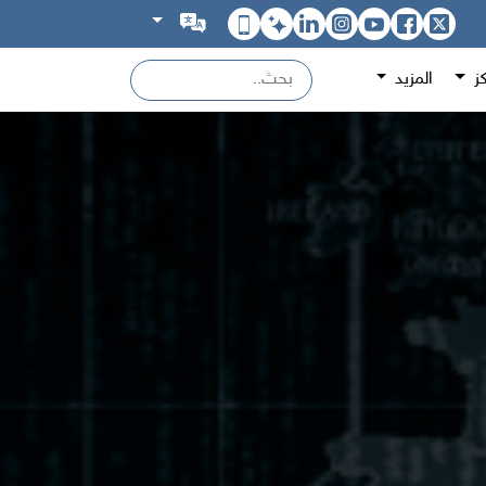
كز
المزيد