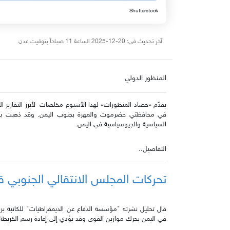
Shutterstock
آخر تحديث في: 20-12-2025 الساعة 11 صباحاً بتوقيت عدن
المنظور الدولي
يقدّم «حصاد المنظورات» لهذا الأسبوع مخلصات لأبرز التقارير الد
في محافظتي حضرموت والمهرة بجنوب اليمن. وقد ذهبت بعض
السياسية والجيوسياسية في اليمن.
التفاصيل..
تحركات المجلس الانتقالي الجنوبي قد
قال تحليل نشرته "مؤسسة الدفاع عن الديمقراطيات" للكاتبة بر
في اليمن يحرك موازين القوى وقد يؤدي إلى إعادة رسم الخريطة