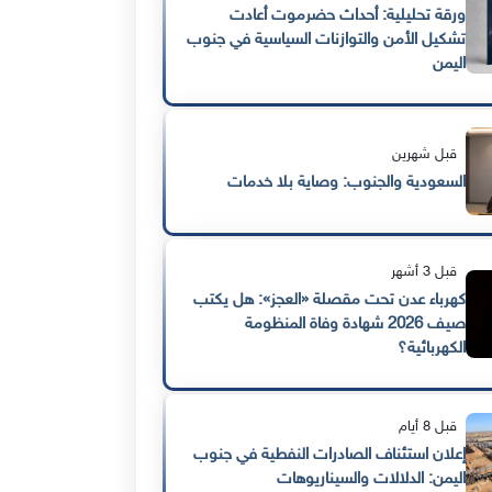
ورقة تحليلية: أحداث حضرموت أعادت
تشكيل الأمن والتوازنات السياسية في جنوب
اليمن
قبل شهرين
السعودية والجنوب: وصاية بلا خدمات
قبل 3 أشهر
كهرباء عدن تحت مقصلة «العجز»: هل يكتب
صيف 2026 شهادة وفاة المنظومة
الكهربائية؟
قبل 8 أيام
إعلان استئناف الصادرات النفطية في جنوب
اليمن: الدلالات والسيناريوهات