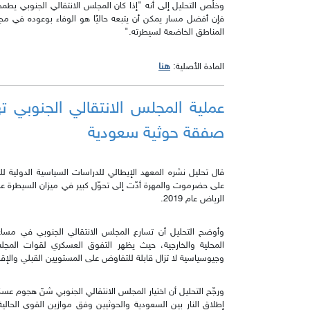
وخلُص التحليل إلى أنه "إذا كان المجلس الانتقالي الجنوبي يط
فإن أفضل مسار يمكن أن يتبعه حاليًا هو الوفاء بوعوده في مجا
المناطق الخاضعة لسيطرته."
هنا
المادة الأصلية:
عملية المجلس الانتقالي الجنوب
صفقة حوثية سعودية
قال تحليل نشره المعهد الإيطالي للدراسات السياسية الدولية للك
على حضرموت والمهرة أدّت إلى تحوّل كبير في ميزان السيطرة ع
الرياض عام 2019.
وأوضح التحليل أن تسارع المجلس الانتقالي الجنوبي في مسا
المحلية والخارجية، حيث يظهر التفوق العسكري لقوات المج
وجيوسياسية لا تزال قابلة للتفاوض على المستويين القبلي والإق
ورجّح التحليل أن اختيار المجلس الانتقالي الجنوبي شنّ هجوم 
إطلاق النار بين السعودية والحوثيين وفق موازين القوى الحالي