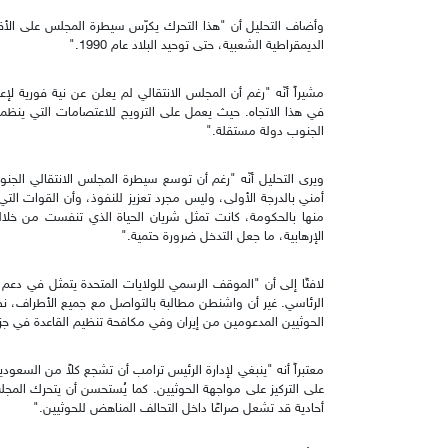
وأضاف التحليل أن "هذا التحرك يكرّس سيطرة المجلس على الأقا
الديمقراطية الشعبية، حتى توحيد البلاد عام 1990."
مشيراً أنّه "رغم أن المجلس الانتقالي لم يعلن عن نية فورية لإ
في هذا الاتجاه. حيث يعمل على الترويج للاعتصامات التي ينظ
الجنوب دولة مستقلة."
ويرى التحليل أنّه "رغم أن توسع سيطرة المجلس الانتقالي الجنوبي
أمني بالدرجة الأولى، وليس مجرد تعزيز للنفوذ، وأن القوات التي
منها بالحكومة، كانت تمثل شريان الحياة الذي تنفست من خلال
الإرهابية، ما جعل التدخل ضرورة حتمية."
لافتًا إلى أن "الموقف الرسمي للولايات المتحدة يتمثل في دع
الرئاسي. غير أن واشنطن مطالبة بالتواصل مع جميع الأطراف، نظر
الحوثيين المدعومين من إيران وفي مكافحة تنظيم القاعدة في جزي
معتبراً أنه "ينبغي لإدارة الرئيس ترامب أن تشجع كلاً من السعودي
على التركيز على مواجهة الحوثيين. كما يُستحسن أن يتحرك المجلس
أحادية قد تشعل صراعًا داخل التحالف المناهض للحوثيين."