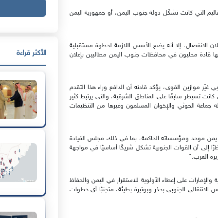
ليم التي كانت تشكّل دولة جنوب اليمن، أو جمهورية اليمن
علان الانفصال، إلا أنه يضع الأسس اللازمة لخطوة مستقبلية
الأكثر قراءة
مها قادة محليون في محافظات جنوب اليمن مطالبين بإعلان
 غيّر موازين القوى، يؤكد قادته أن الدافع وراء هذا التقدم
 كانت تسيطر سابقًا على المناطق الشرقية، والتي يرتبط كثير
ه جماعة الحوثي والإخوان المسلمون وغيرها من التنظيمات
م يمن موحد ومؤسساته الحاكمة، بما في ذلك مجلس القيادة
ًا إلى أن القوات الجنوبية تشكل شريكًا أساسيًا في مواجهة
رة العرب."
ة والإمارات على إعطاء الأولوية للاستقرار في اليمن والحفاظ
 الانتقالي الجنوبي بحذر وبوتيرة بطيئة، متجنبًا أي خطوات