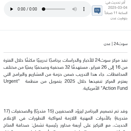
آخر تحديث في:
04-03-2025
الساعة 11 صباحاً
بتوقيت عدن
سوث24 | عدن
نفذ مركز سوث24 للأخبار والدراسات برنامجًا تدريبيًا مكثفًا خلال الفترة
من 16 إلى 26 فبراير، مستهدفًا 32 صحفية وصحفيًا يمنيًا من مختلف
المحافظات. جاء هذا التدريب ضمن حزمة من المشاريع والبرامج التي
يعتزم المركز تنفيذها خلال 2025 بتمويل من منظمة "Urgent
Action Fund" الأمريكية.
وقد تم تصميم البرنامج ليزوّد الصحفيين (15 متدربًا) والصحفيات (17
متدربة) بالأدوات المهنية اللازمة لمواكبة التطورات في الإعلام
الحديث، مع التركيز على أربعة محاور رئيسية تشمل: صحافة المناخ