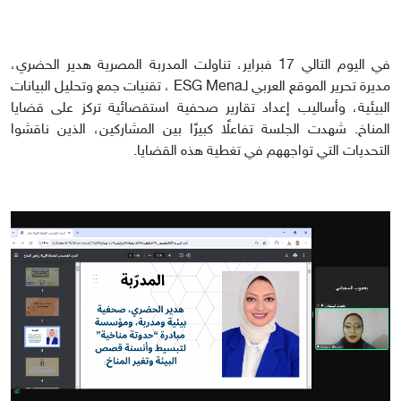
في اليوم التالي 17 فبراير، تناولت المدربة المصرية هدير الحضري،
مديرة تحرير الموقع العربي لـESG Mena ، تقنيات جمع وتحليل البيانات
البيئية، وأساليب إعداد تقارير صحفية استقصائية تركز على قضايا
المناخ. شهدت الجلسة تفاعلًا كبيرًا بين المشاركين، الذين ناقشوا
التحديات التي تواجههم في تغطية هذه القضايا.