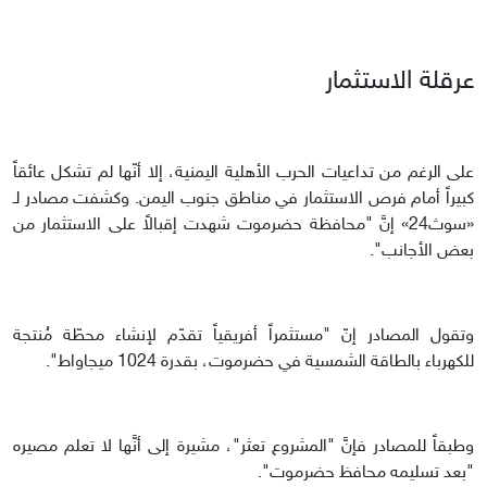
عرقلة الاستثمار
على الرغم من تداعيات الحرب الأهلية اليمنية، إلا أنّها لم تشكل عائقاً
كبيراً أمام فرص الاستثمار في مناطق جنوب اليمن. وكشفت مصادر لـ
«سوث24» إنَّ "محافظة حضرموت شهدت إقبالاً على الاستثمار من
بعض الأجانب".
وتقول المصادر إنّ "مستثمراً أفريقياً تقدّم لإنشاء محطّة مُنتجة
للكهرباء بالطاقة الشمسية في حضرموت، بقدرة 1024 ميجاواط".
وطبقاً للمصادر فإنَّ "المشروع تعثر"، مشيرة إلى أنَّها لا تعلم مصيره
"بعد تسليمه محافظ حضرموت".