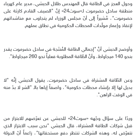
وحول العجز في الطاقة قال المهندس طلال الحبشي، مدير عام كهرباء
منطقة ساحل حضرموت لـ«سوث24» إنَّ "الصيف القادم كارثة على
حضرموت"، مُشيراً إلى أنّ مجلس الوزراء لم يتجاوب مع مناشداتهم
لإنقاذ وإعمار مولّدات المحطات الحكومية في نطاق عملهم.
وأوضح الحبشي أنَّ "إجمالي الطاقة المُنتَجة في ساحل حضرموت يقدر
بنحو 140 ميجاواط، وأنَّ الطّاقة المطلوبة فعلياً نحو 260 ميجاواط".
وعن الطّاقة المشتراة في ساحل حضرموت، يقول الحبشي إنَّه "لا
بديل لها إلا بإنشاء محطات حكومية"، واصفاً إياها بالـ "الشر لا بدّ منه
في الوقت الراهن".
وردّا على سؤال وجّهه «سوث24» للحبشي عن تعرّضهم للابتزاز من
قبل شركات الطاقة المشتراة، قال الحبشي "نحن سبب الابتزاز الذي
نتعرّض له، وهذه الشركات تنتظر دفع مستحقاتها"، زاعماً أنّ الدولة