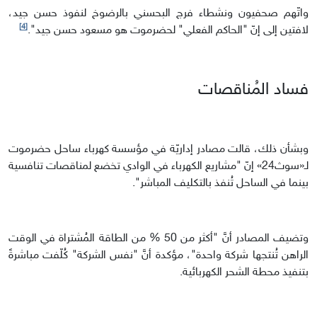
واتّهم صحفيون ونشطاء فرج البحسني بالرضوخ لنفوذ حسن جيد،
[4]
لافتين إلى إنّ "الحاكم الفعلي" لحضرموت هو مسعود حسن جيد".
فساد المُناقصات
وبشأن ذلك، قالت مصادر إداريّة في مؤسسة كهرباء ساحل حضرموت
لـ«سوث24» إنّ "مشاريع الكهرباء في الوادي تخضع لمناقصات تنافسية
بينما في الساحل تُنفذ بالتكليف المباشر".
وتضيف المصادر أنَّ "أكثر من 50 % من الطاقة المُشتراة في الوقت
الراهن تُنتجها شركة واحدة"، مؤكدة أنَّ "نفس الشركة" كُلّفت مباشرةً
بتنفيذ محطة الشحر الكهربائية.