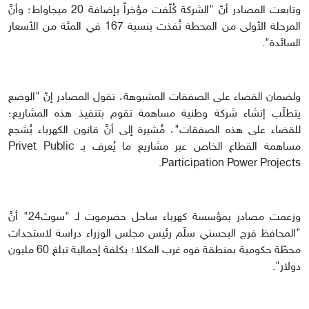
وتابعت المصادر أنّ "الشركة كُلّفت مؤخراً بإضافة 20 ميجاواط؛ وأنَّ
المرحلة الأولى من المحطة نُفذت بنسبة 167 في المئة من الأسعار
السائدة".
ولضمان القضاء على الصفقات المشبوهة، تقول المصادر إنً "الوضع
يتطلّب إنشاء شركة وطنية مساهمة تقوم بتنفيذ هذه المشاريع؛
للقضاء على هذه الصفقات"، مُشيرة إلى أنَّ قانون الكهرباء يُشجع
مساهمة القطاع الخاص عبر مشاريع ما يُعرف بـ Privet Public
Participation Power Projects.
وزعمت مصادر بمؤسسة كهرباء ساحل حضرموت لـ "سوث24" أنَّ
"المحافظ فرج البحسني سلّم رئيس مجلس الوزراء دراسة لاستحداث
محطّة حكومية بمنطقة فوه غرب المكلا؛ بكلفة إجمالية تبلغ 60 مليون
دولار".