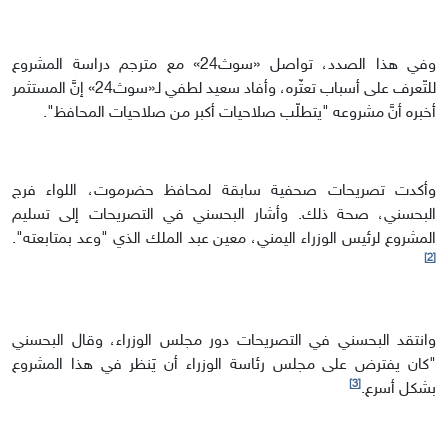
وفي هذا الصدد، تواصل «سوث24» مع مترجم دراسة المشروع
للتّعرف على أسباب تعثّره، وأفاد سعيد لطفي لـ«سوث24» إنَّ المستثمر
أخبره أنَّ مشروعه "يتطلّب صلاحيات أكبر من صلاحيات المحافظ".
وأكدت تصريحات صحفية سابقة لمحافظ حضرموت، اللواء فرج
البحسني، صحة ذلك. وأشار البحسني في التصريحات إلى تسليم
المشروع لرئيس الوزراء اليمني، معين عبد الملك الذي "وعد بمتابعته".
[2]
وانتقد البحسني في التصريحات دور مجلس الوزراء، وقال البحسني
"كان يفترض على مجلس رئاسة الوزراء أن يَنظر في هذا المشروع
[3]
بشكل أسرع.