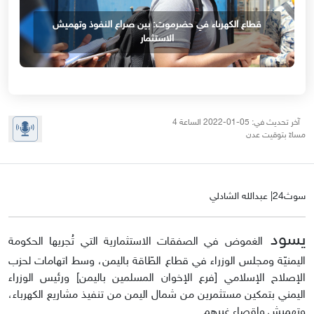
قطاع الكهرباء في حضرموت: بين صراع النفوذ وتهميش
الاستثمار
آخر تحديث في: 05-01-2022 الساعة 4
مساءً بتوقيت عدن
سوث24| عبدالله الشادلي
يسود
الغموض في الصفقات الاستثمارية التي تُجريها الحكومة
اليمنيّة ومجلس الوزراء في قطاع الطّاقة باليمن، وسط اتهامات لحزب
الإصلاح الإسلامي [فرع الإخوان المسلمين باليمن] ورئيس الوزراء
اليمني بتمكين مستثمرين من شمال اليمن من تنفيذ مشاريع الكهرباء،
وتهميش وإقصاء غيرهم.