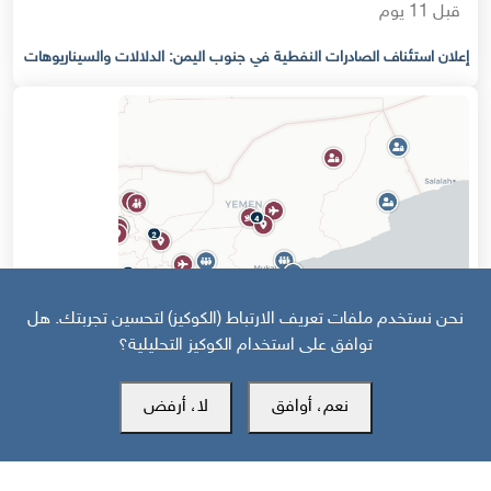
قبل 11 يوم
إعلان استئناف الصادرات النفطية في جنوب اليمن: الدلالات والسيناريوهات
نحن نستخدم ملفات تعريف الارتباط (الكوكيز) لتحسين تجربتك. هل
توافق على استخدام الكوكيز التحليلية؟
قبل 15 يوم
نعم، أوافق
لا، أرفض
خارطة تفاعلية: تصعيد سعودي حوثي وهجمات على جبهات الجنوب
والساحل تخلّف 43 قتيلا