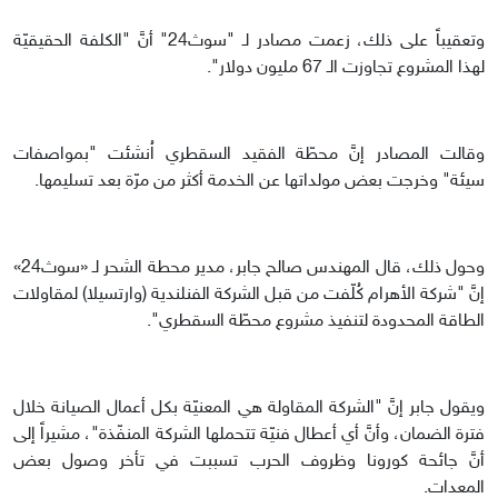
وتعقيباً على ذلك، زعمت مصادر لـ "سوث24" أنَّ "الكلفة الحقيقيّة
لهذا المشروع تجاوزت الـ 67 مليون دولار".
وقالت المصادر إنَّ محطّة الفقيد السقطري اُنشئت "بمواصفات
سيئة" وخرجت بعض مولداتها عن الخدمة أكثر من مرّة بعد تسليمها.
وحول ذلك، قال المهندس صالح جابر، مدير محطة الشحر لـ «سوث24»
إنَّ "شركة الأهرام كُلّفت من قبل الشركة الفنلندية (وارتسيلا) لمقاولات
الطاقة المحدودة لتنفيذ مشروع محطّة السقطري".
ويقول جابر إنَّ "الشركة المقاولة هي المعنيّة بكل أعمال الصيانة خلال
فترة الضمان، وأنَّ أي أعطال فنيّة تتحملها الشركة المنفّذة"، مشيراً إلى
أنَّ جائحة كورونا وظروف الحرب تسببت في تأخر وصول بعض
المعدات.