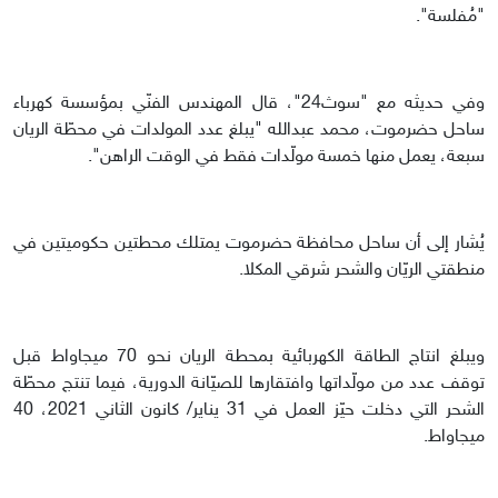
"مُفلسة".
وفي حديثه مع "سوث24"، قال المهندس الفنّي بمؤسسة كهرباء
ساحل حضرموت، محمد عبدالله "يبلغ عدد المولدات في محطّة الريان
سبعة، يعمل منها خمسة مولّدات فقط في الوقت الراهن".
يُشار إلى أن ساحل محافظة حضرموت يمتلك محطتين حكوميتين في
منطقتي الريّان والشحر شرقي المكلا.
ويبلغ انتاج الطاقة الكهربائية بمحطة الريان نحو 70 ميجاواط قبل
توقف عدد من مولّداتها وافتقارها للصيّانة الدورية، فيما تنتج محطّة
الشحر التي دخلت حيّز العمل في 31 يناير/ كانون الثاني 2021، 40
ميجاواط.