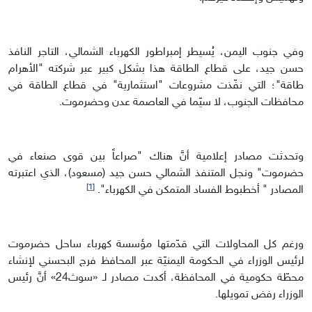
وفي جنوب اليمن، يُسيطر إمبراطور الكهرباء الشمالي، التاجر النافذ
حسن جيد، على قطاع الطاقة هذا بشكل كبير عبر شركته "الأهرام
طاقة"؛ التي نفّذت مشروعات "استثمارية" في قطاع الطاقة في
محافظات الجنوب، لا سيّما في العاصمة عدن وحضرموت.
وتحدثت مصادر إعلامية أنَّ هناك "صراعاً بين قوى صنعاء في
حضرموت" ونجل المتنفذ الشمالي حسن جيد (مسعود)، الذي اعتبرته
[1]
المصادر " أخطبوط الفساد المتمكن في الكهرباء".
ورغم كل المحاولات التي قدّمتها مؤسسة كهرباء ساحل حضرموت
لرئيس الوزراء في الحكومة اليمنيّة عبر المحافظ فرج البحسني لإنشاء
محطّة حكومية في المحافظة، أكدت مصادر لـ «سوث24» أنَّ رئيس
الوزراء رفض تمويلها.