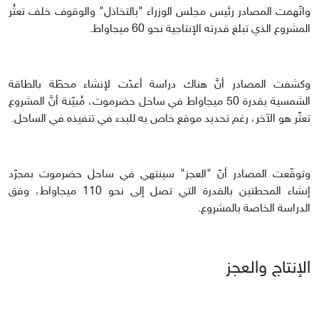
واتّهمت المصادر رئيس مجلس الوزراء "بالتخاذل" والوقوف خلف تعثُر
المشروع الذي تبلغ قدرته الإنتاجية نحو 60 ميجاواط.
وكشفت المصادر أنَّ هناك دراسة أعدّت لإنشاء محطّة بالطاقة
الشمسية بقدرة 50 ميجاواط في ساحل حضرموت، مُبيّنة أنَّ المشروع
تعثّر هو الآخر، رغم تحديد موقع خاص به للبدء في تنفيذه في الساحل.
وتوقّعت المصادر أنّ "العجز" سينتهي في ساحل حضرموت بمجرّد
إنشاء المحطتين بالقدرة التي تصل إلى نحو 110 ميجاواط، وفق
الدراسة الخاصة بالمشروع.
الإنتاج والعجز