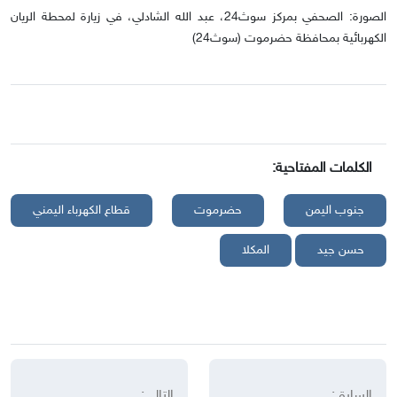
الصورة: الصحفي بمركز سوث24، عبد الله الشادلي، في زيارة لمحطة الريان
الكهربائية بمحافظة حضرموت (سوث24)
الكلمات المفتاحية:
جنوب اليمن
حضرموت
قطاع الكهرباء اليمني
حسن جيد
المكلا
السابق:
التالي: