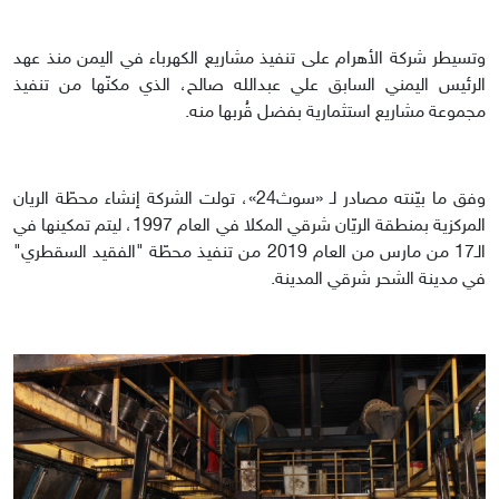
وتسيطر شركة الأهرام على تنفيذ مشاريع الكهرباء في اليمن منذ عهد
الرئيس اليمني السابق علي عبدالله صالح، الذي مكنّها من تنفيذ
مجموعة مشاريع استثمارية بفضل قُربها منه.
وفق ما بيّنته مصادر لـ «سوث24»، تولت الشركة إنشاء محطّة الريان
المركزية بمنطقة الريّان شرقي المكلا في العام 1997، ليتم تمكينها في
الـ17 من مارس من العام 2019 من تنفيذ محطّة "الفقيد السقطري"
في مدينة الشحر شرقي المدينة.