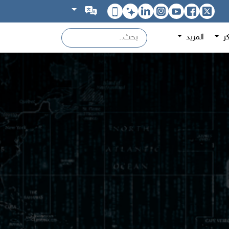
كز
المزيد