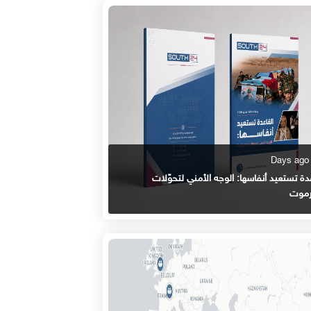
دة تستعيد أنفاسها: الوجه الأمني لتحوّلات
موت