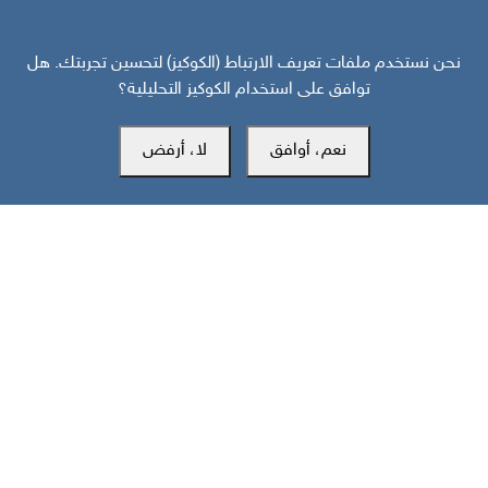
نحن نستخدم ملفات تعريف الارتباط (الكوكيز) لتحسين تجربتك. هل
توافق على استخدام الكوكيز التحليلية؟
المكتب الرئيسي
نعم، أوافق
لا، أرفض
سويسرا
southarbia24@gmail.com
south24.net
جميع الحقوق محفوظة لمركز سوث24 للأخبار والدراسات © 2019-2026 |
|
سياسة الخصوصية
إعدادات الكوكيز