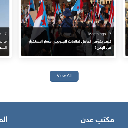
7 Month ago
7 Month ago
كيف يقوّض تجاهل تطلعات الجنوبيين مسار الاستقرار
ما ب
في اليمن؟
السع
View All
مكتب عدن
الم