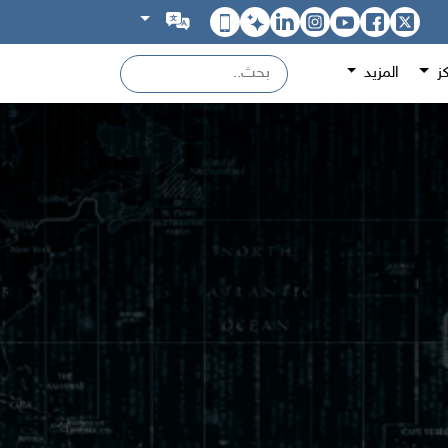
كز
المزيد