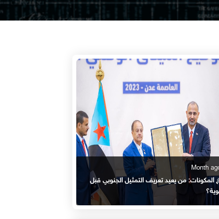
خ المكونات: من يعيد تعريف التمثيل الجنوبي قبل
وية؟