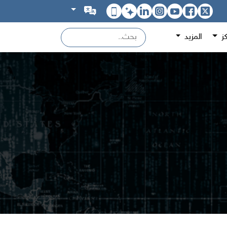
كز
المزيد