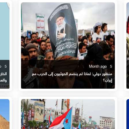
5 Month ago
5 Month ago
منظور دولي: لماذا لم ينضم الحوثيون إلى الحرب مع
الخار
إيران؟
والع