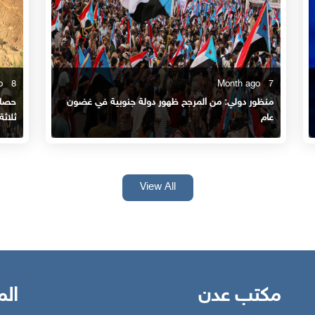
8 Month ago
7 Month ago
منظور دولي: من المرجح ظهور دولة جنوبية في غضون
حصاد
عام
ثلاثة
View All
مكتب عدن
الم