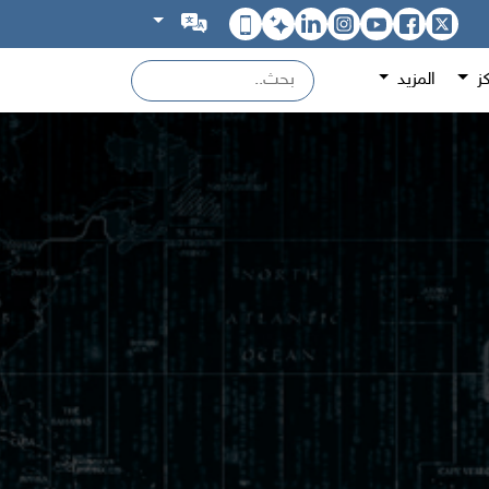
كز
المزيد