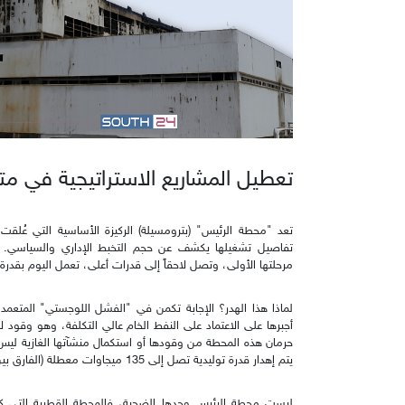
تعطيل المشاريع الاستراتيجية في م
تعد "محطة الرئيس" (بترومسيلة) الركيزة الأساسية التي عُلقت
مرحلتها الأولى، وتصل لاحقاً إلى قدرات أعلى، تعمل اليوم بقدرة هزيلة لا ت
أجبرها على الاعتماد على النفط الخام عالي التكلفة، وهو وقود 
حرمان هذه المحطة من وقودها أو استكمال منشآتها الغازية ليس م
يتم إهدار قدرة توليدية تصل إلى 135 ميجاوات معطلة (الفارق بين الإنتاج الحالي والمتاح في حال توفر الوقود).