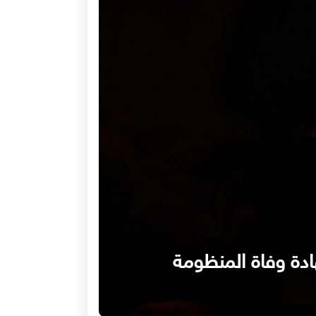
حت مقصلة «العجز»: هل يكتب صيف 2026 شهادة وفاة المنظومة