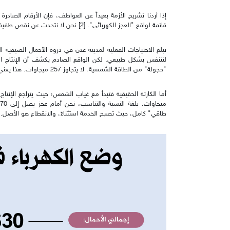
إذا أردنا تشريح الأزمة بعيداً عن العواطف، فإن الأرقام الصادر
قاتمة لواقع "العجز الكهربائي". [2] نحن لا نتحدث عن نقص طفيف، بل عن فجوة هائلة تتسع يوماً بعد آخر.
لتتنفس بشكل طبيعي. لكن الواقع الصادم يكشف أن الإنتاج ال
"خجولة" من الطاقة الشمسية، لا يتجاوز 257 ميجاوات. هذا يعني وجود عجز يقدر بـ 373 ميجاوات.
م
طاقي" كامل، حيث تصبح الخدمة استثناءً، والانقطاع هو الأصل.