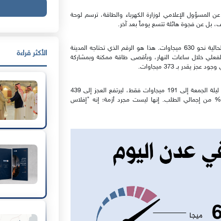
ة عن المسؤول الإعلامي لوزارة الكهرباء والطاقة، ترسم لوحة
تبلغ الاحتياجات الفعلية لمدينة عدن في ذروة الأحمال الصيفية الحالية نحو 630 ميجاوات. هذا هو الرقم الذي تحتاجه المدينة
الأكثر قراءة
فعلي خلال ساعات النهار، وبأقصى طاقة ممكنة وبمشاركة
أما الكارثة الحقيقية فتبدأ مع غياب الشمس؛ حيث يتراجع الإنتاج ليلة الجمعة إلى 191 ميجاوات فقط، ليرتفع العجز إلى 439
يجاوات. بلغة النسبة والتناسب، نحن أمام عجز يصل إلى 70% من إجمالي الطلب. إنها ليست مجرد أزمة؛ إنه "إفلاس