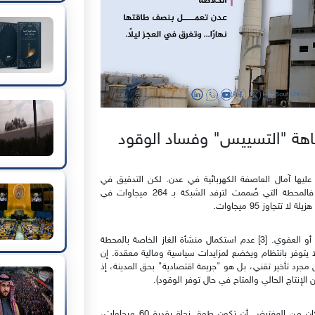
تاهة "التسييس" وفساد الوقود
 عليها آمال العاصفة الكهربائية في عدن. لكن التدقيق في
تفاصيل تشغيلها يكشف عن حجم التخبط الإداري والسياسي. فالمحطة التي صُممت لترفد الشبكة بـ 264 ميجاوات في
تجاوز 95 ميجاوات.
لماذا هذا الهدر؟ الإجابة تكمن في "الفشل اللوجستي" المتعمد أو العفوي. [3] عدم استكمال منشأة الغاز الخاصة بالمحطة
لا يتوفر بانتظام ويخضع لمزايدات سياسية ومالية معقدة. إن
جرد تأخير تقني، بل هو "جريمة اقتصادية" بحق المدينة، إذ
ليست محطة الرئيس وحدها الضحية، فالمحطة القطرية التي كان من المفترض أن تكون طوق نجاة بقدرة 60 ميجاوات،