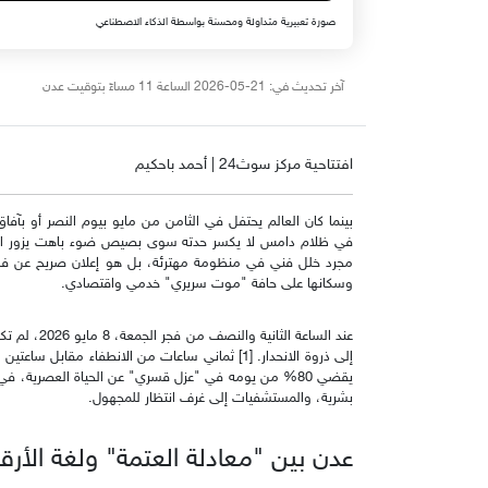
صورة تعبيرية متداولة ومحسنة بواسطة الذكاء الاصطناعي
آخر تحديث في: 21-05-2026 الساعة 11 مساءً بتوقيت عدن
افتتاحية مركز سوث24 | أحمد باحكيم
بينما كان العالم يحتفل في الثامن من مايو بيوم النصر أو بآفا
في ظلام دامس لا يكسر حدته سوى بصيص ضوء باهت يزور المنا
مجرد خلل فني في منظومة مهترئة، بل هو إعلان صريح عن فشل 
وسكانها على حافة "موت سريري" خدمي واقتصادي.
عند الساعة ا
إلى ذروة الانحدار. [1] ثماني ساعات من الانطفاء م
يقضي 80% من يومه في "عزل قسري" عن الحياة العصرية، ف
بشرية، والمستشفيات إلى غرف انتظار للمجهول.
عدن بين "معادلة العتمة" ولغة الأرق