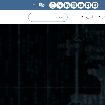
كز
المزيد