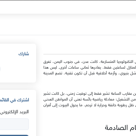
شارك
ق التكنولوجيا المتسارعة، كانت عدن، في جنوب اليمن، تغرق
زل لساعتين فقط، يغادرها ثماني ساعات أخرى. ليس هذا
بنيوي، وأزمة أخلاقية قبل أن تكون تقنية، تضع المدينة
لثانية والنصف من فجر الجمعة، 8 مايو 2026، لم تكن عقارب الساعة تشير فقط إلى توقيت زمني، بل كانت تشير
قابل ساعتين من التشغيل؛ معادلة رياضية بائسة تعني أن المواطن العدني
اشترك في القائمة
ي ظل رطوبة خانقة وحرارة لا ترحم، ما يحول البيوت إلى أفران
البريد الإلكتروني:
ام الصادمة