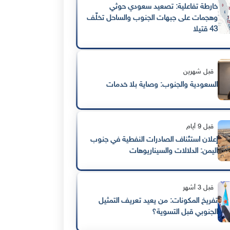
خارطة تفاعلية: تصعيد سعودي حوثي
وهجمات على جبهات الجنوب والساحل تخلّف
43 قتيلا
قبل شهرين
السعودية والجنوب: وصاية بلا خدمات
قبل 9 أيام
إعلان استئناف الصادرات النفطية في جنوب
اليمن: الدلالات والسيناريوهات
قبل 3 أشهر
تفريخ المكونات: من يعيد تعريف التمثيل
الجنوبي قبل التسوية؟