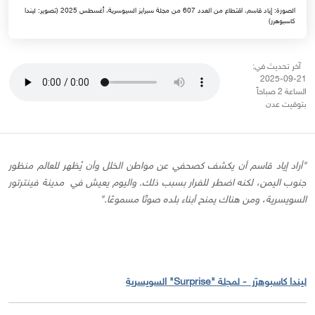
الصورة: إياد قاسم، اقتطاع من العدد 607 من مجلة سبرايز السيوسرية، أغسطس 2025 (تصوير: ليندا
كاسبوهرر)
آخر تحديث في:
21-09-2025
الساعة 2 صباحاً
بتوقيت عدن
"أراد إياد قاسم أن يكشف كصحفي عن مواطن الخلل وأن يُظهر للعالم منظور
جنوب اليمن، لكنه اضطر للفرار بسبب ذلك. واليوم يعيش في مدينة فينترتور
السويسرية، ومن هناك يمنح أبناء بلده صوتًا مسموعًا."
ليندا كاسبوهرَر - لمجلة "Surprise" السويسرية