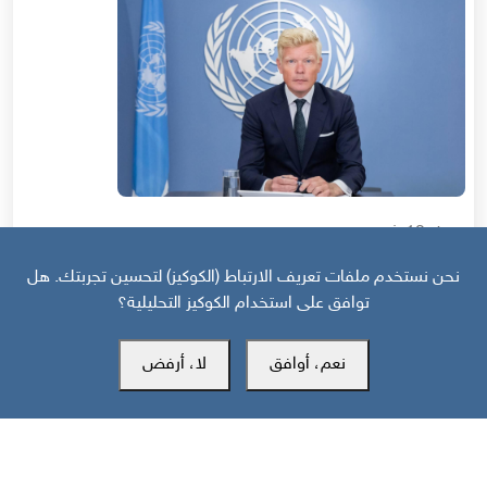
قبل 12 شهر
نحن نستخدم ملفات تعريف الارتباط (الكوكيز) لتحسين تجربتك. هل
المبعوث الأممي إلى اليمن: ندرك أهمية دعوات الجنوبيين للاستقلال أو
تقرير المصير (حوار خاص)
توافق على استخدام الكوكيز التحليلية؟
نعم، أوافق
لا، أرفض