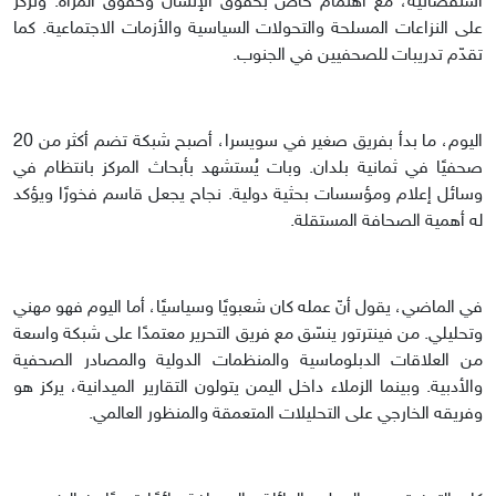
استقصائية، مع اهتمام خاص بحقوق الإنسان وحقوق المرأة. وتركّز
على النزاعات المسلحة والتحولات السياسية والأزمات الاجتماعية. كما
تقدّم تدريبات للصحفيين في الجنوب.
اليوم، ما بدأ بفريق صغير في سويسرا، أصبح شبكة تضم أكثر من 20
صحفيًا في ثمانية بلدان. وبات يُستشهد بأبحاث المركز بانتظام في
وسائل إعلام ومؤسسات بحثية دولية. نجاح يجعل قاسم فخورًا ويؤكد
له أهمية الصحافة المستقلة.
في الماضي، يقول أنّ عمله كان شعبويًا وسياسيًا، أما اليوم فهو مهني
وتحليلي. من فينترتور ينسّق مع فريق التحرير معتمدًا على شبكة واسعة
من العلاقات الدبلوماسية والمنظمات الدولية والمصادر الصحفية
والأدبية. وبينما الزملاء داخل اليمن يتولون التقارير الميدانية، يركز هو
وفريقه الخارجي على التحليلات المتعمقة والمنظور العالمي.