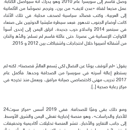
وصل قاسم إلى سويسرا عام 2010 وهو يدرك أنه سيواصل الكتابة.
عمل مذيعا لقناة «عدن لايف» من برن، وترجم نصوصًا من الألمانية
إلى العربية، وكتب قصائد سياسية لصحف محلية. في تلك الأثناء
كانت أوضاع الجنوب تتدهور. فبعد سيطرة مليشيا الحوثيين على صنعاء
في سبتمبر 2014 واندلاع حرب جديدة، انزلق اليمن إلى إحدى أسوأ
الكوارث الإنسانية في عصرنا. حتى عائلة قاسم لم تسلم: والدُه واثنان
من أشقائه أصيبوا خلال احتجاجات واشتباكات بين 2012 و 2015.
يقول: «لم أتوقف يومًا عن النضال لكي يَسمع العالمُ قصصنا». لكنه لم
يستطع إعالة أسرته في سويسرا من الصحافة وحدها. فأكمل عام
2017 تدريب مهني كاختصاصي صيانة مرافق، ويعمل منذ تخرجه في
مركز رعاية صحية [..].
ومع ذلك بقي وفيًا للصحافة. ففي 2019 أسس «مركز سوث24
للأخبار والدراسات»، وهو منصة إخبارية تغطي اليمن والشرق الأوسط.
إلى جانب التقارير والأخبار، تنشر المنصة تحليلات أكاديمية وتحقيقات