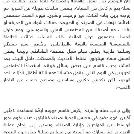
كان التوفيق بين العمل والعائلة والصحافة دائمًا تحديًا. فبالرغم من
عمله بدوام كامل في الصيانة، يقضي ساعات طويلة في التحرير. مع
زوجته يربي بناته الثلاث: ميرا ورفيف وبشرى. فيوم السبت مخصص
للعائلة: نزهات في المدينة أو الطبيعة، حفلات شواء في الحديقة أو
لقاءات مع أصدقاء من المجتمعين اليمني والسويسري. ومع حلول
المساء يجتمعون حول المائدة. ذلك المساء، امتلأت الطاولة
بالسمبوسة المحشوة بالتونة والبطاطس، وحُمص وخبز مسطّح
وسلطة طازجة وطبق دجاج متبل بصلصة الطماطم. وبينما يغطي
الغسق سماء فينترتور، تختلط الأحاديث بالضحكات داخل البيت. بعد
العشاء يجيب قاسم على بعض رسائل فريقه، استعدادًا لاجتماعين
تحريريين في اليوم التالي. يقول مبتسمًا: «مع ثلاثة أطفال نادرًا ما أجد
الهدوء. لكن يكفيني مكتبي وشاشتان وضجيج خافت من التلفاز
لأكتب».
وإلى جانب عمله وأسرته، يكرّس قاسم جهوده أيضًا لمساعدة لاجئين
آخرين. فهو عضو في مجلس الهجرة بمدينة فينترتور، حيث يقوم بدور
الوسيط بين المهاجرين وإدارة المدينة، ويسعى إلى إنجاح عملية
الاندماج. كما يشارك مع أسرته في مشاريع محلية مثل «يوم التنوع»