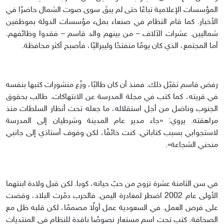
المؤسسات الإعلامية تباعًا حتى لم يبقَ سوى صوت الشمال حاضرًا في
الأخبار. كما قام النظام في صنعاء بملء مؤسسات الدولة بموظفين
شماليين. عشرات الآلاف – من بينهم والد قاسم – فقدوا وظائفهم.
أما المجتمع، الذي كان يومًا منفتحًا وليبراليًا، فأصبح أكثر محافظة.
رفض قاسم تقبّل ذلك. فمنذ أن كان طالبًا، وزّع منشورات كتبها بنفسه
في قريته، كما كتب في مجلة المدرسة عن الانتهاكات. طالب بحقوق
الجنوب وناضل من أجل استقلاله، ما جعله تحت أنظار السلطات منذ
مراهقته. يروي: «جاء مدير عام المدينة وشرطيان إلى المدرسة
لاستجوابي بسبب كتاباتي. كنت خائفًا، لكن وقوف أستاذي إلى جانبي
منحني الشجاعة».
في سن الثامنة عشرة تزوج من حبّ حياته، كوبا. لكن قبل ولادة ابنتهما
الأولى عام 2002 اضطر لمغادرة اليمن. فالحرب دمّرت البلاد، وقضت
على فرص العمل. في السعودية عمل أولًا مصممًا، لكن قلبه ظل مع
الصحافة. كتب تحت اسم مستعار نصوصًا ناقدة للنظام في المنتديات