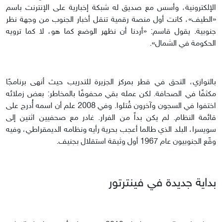
الإلكترونية، وأسس مع صديق له شبكة إخبارية على الإنترنت باسم
«الطيف»، كانت أول منصة رقمية تنقل أخبار الجنوب من وجهة نظر
جنوبية. يقول قاسم: «أردنا أن نظهر الوضع كما هو، لا كما ترويه
الحكومة في الشمال».
بالتوازي، التحق في قطر بمركز الجزيرة للتدريب حيث أنهى برنامجًا
مكثفًا في الصحافة. لكن عمله بقي محفوفًا بالمخاطر: بعض زملائه
اختفوا في السجون وآخرون قُتلوا. وفي 2008 علم أن اسمه أُدرج على
قائمة النظام. لم يكن بداً من الفرار. غادر مع صحفيين اثنين إلى
سويسرا، البلد الذي طالما أعجب بحرية رأيه ونظامه الديمقراطي، وفيه
وقّع الجنوبيون عام 1967 أول وثيقة استقلال بجنيف.
بداية جديدة في فينترتور