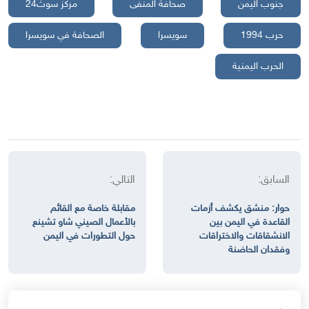
جنوب اليمن
صحافة المنفى
مركز سوث24
حرب 1994
سويسرا
الصحافة في سويسرا
الحرب اليمنية
السابق:
التالي:
حوار: منشق يكشف أزمات
مقابلة خاصة مع القائم
القاعدة في اليمن بين
بالأعمال الصيني شاو تشينع
الانشقاقات والاختراقات
حول التطورات في اليمن
وفقدان الحاضنة