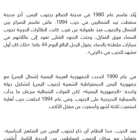
وُلد قاسم عام 1980 في مدينة الضالع بجنوب اليمن، آخر مدينة
سقطت بيد الشماليين في حرب 1994. عاش قاسم الصراع بين
الشمال والجنوب منذ طفولته عن قرب. كانت الطائرات الحربية تجوب
السماء فوق المنازل، وجثث الجنود القتلى تعود إلى عائلاتهم في
سيارات ملطخة بالدماء. يقول الرجل البالغ اليوم 44 عاما: «ذلك كان أول
مشهد للحرب في ذاكرتي».
في عام 1990 اتحدت الجمهورية العربية اليمنية (شمال اليمن) مع
جمهورية اليمن الديمقراطية الشعبية (جنوب اليمن) لتشكيل دولة
واحدة: «الجمهورية اليمنية». لكن القوات الشمالية سرعان ما بدأت
بالسيطرة التدريجية على الجنوب. وفي عام 1994 اندلعت حرب أهلية
استمرت ثلاثة أشهر وأسفرت عن مقتل الآلاف.
بعد الحرب، محا النظام أي ذكر لجنوب اليمن من المناهج الدراسية،
وتعامل مع سكان الجنوب كمواطنين من الدرجة الثانية. أُغلقت