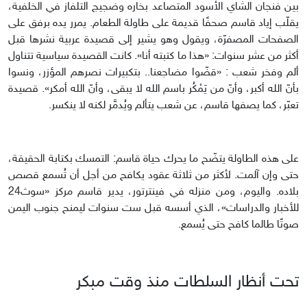
بين فنجان الشاي الأسود المتصاعد بخاره وضجيج التلفاز في الخلفية،
يقلّب إياد قاسم صحفًا قديمة على طاولة الطعام. يمرر يده برفق على
الصفحات المصفرّة، ويقول وهو يشير إلى قصيدة عربية نشرها قبل
أكثر من عشر سنوات: «هذا ما كتبته أنا». كانت القصيدة سياسية تتناول
ألم وفخر شعب : «قضّوا مضاجعنا.. بتكبيرات نصرهم المؤزر، ونسوا
بأنّ الله أكبر، وأنّ من يَمْكُر باسم الله لا يبقى، وأنّ الله أمكر». قصيدة
تعبّر، كما يصفها قاسم، عن شعب يتألم ويُدمَّر لكنه لا ينكسر.
على هذه الطاولة يتضّح ما يحرك حياة قاسم: التمسك بكتابة الحقيقة،
حتى وإن آلمت. لأكثر من ثلاثة عقود يكافح من أجل أن تُسمع قصص
بلاده. واليوم، ومن منزله في فينترتور، يدير قاسم مركز «سوث24
للأخبار والدراسات»، الذي أسسه قبل ست سنوات ليمنح جنوب اليمن
صوتًا طالما كافح حتى يُسمع.
تحت أنظار السلطات منذ وقت مبكر