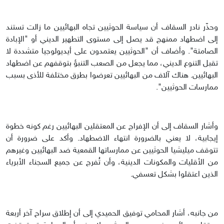
وحذّر نادر السقاف أن سياسة الحوثيين تجاه البهائيين ما زالت تستند
إلى اضطهاد ممنهج قد يصل إلى مستوى التطهير الديني أو "الإبادة
الصامتة". وأضاف أن "الحوثيين يعتمدون على أيديولوجيا متشددة لا
تقبل التنوع الديني، مما يجعل من الصعب التنبؤ بتوقفهم عن اضطهاد
البهائيين. هناك آلاف من البهائيين تعرضوا بطرق مختلفة للأذى بسبب
ممارسات الحوثيين".
وأشار السقاف إلى أن الإفراج عن المعتقلين البهائيين رغم كونه خطوة
إيجابية، لا يعني بالضرورة انتهاء الاضطهاد. وأكد على ضرورة أن
تتوقف ميليشيا الحوثيين عن ممارساتها القمعية ضد البهائيين وغيرهم
من الأقليات والمكونات الدينية، وأن تُفرج عن جميع السجناء الأبرياء
الذين اعتقلوا بشكل تعسفي.
من جانبه، أشار المحامي توفيق الحميدي إلى أن إطلاق سراح آخر أربعة