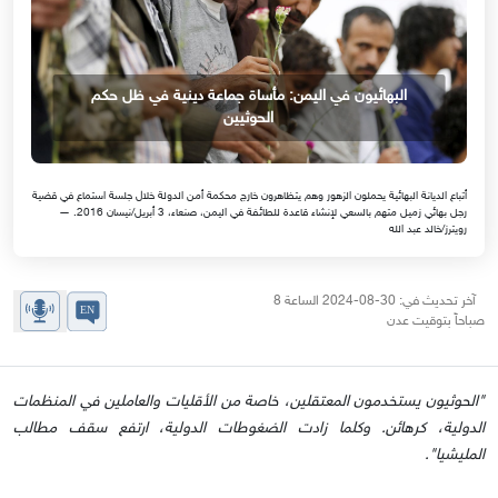
البهائيون في اليمن: مأساة جماعة دينية في ظل حكم
الحوثيين
أتباع الديانة البهائية يحملون الزهور وهم يتظاهرون خارج محكمة أمن الدولة خلال جلسة استماع في قضية
رجل بهائي زميل متهم بالسعي لإنشاء قاعدة للطائفة في اليمن، صنعاء، 3 أبريل/نيسان 2016. —
رويترز/خالد عبد الله
آخر تحديث في: 30-08-2024 الساعة 8
صباحاً بتوقيت عدن
"الحوثيون يستخدمون المعتقلين، خاصة من الأقليات والعاملين في المنظمات
الدولية، كرهائن. وكلما زادت الضغوطات الدولية، ارتفع سقف مطالب
المليشيا".