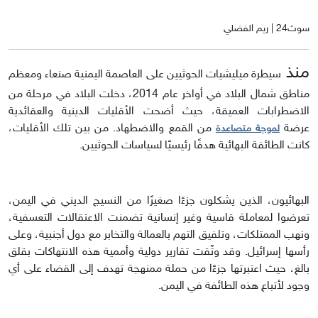
سوث24 | ريم الفضلي
منذ
سيطرة ميليشيات الحوثيين على العاصمة اليمنية صنعاء ومعظم
مناطق شمال البلاد في أواخر عام 2014، دخلت البلاد في مرحلة من
الاضطرابات العميقة، حيث أضحت الأقليات الدينية والعقائدية
عرضة
من القمع والاضطهاد. من بين تلك الأقليات،
لموجة متصاعدة
كانت الطائفة البهائية هدفًا رئيسيًا لسياسات الحوثيين.
البهائيون، الذين يشكلون جزءًا صغيرًا من النسيج الديني في اليمن،
تعرضوا لمعاملة قاسية وغير إنسانية تضمنت الاعتقالات التعسفية،
ونهب الممتلكات، وتلفيق التهم بالعمالة والتخابر مع دول أجنبية، وعلى
رأسها إسرائيل. وقد وثّقت تقارير دولية وأممية هذه الانتهاكات بقلق
بالغ، حيث اعتبرتها جزءًا من حملة ممنهجة تهدف إلى القضاء على أي
وجود لأتباع هذه الطائفة في اليمن.