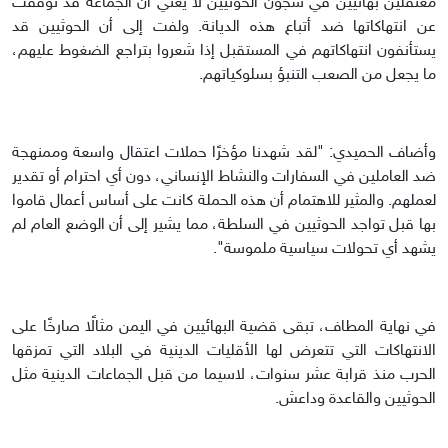
معتقلين بهائيين في سجون الحوثيين لا يعني أن الجماعة قد توقفت
عن انتهاكاتها ضد أتباع هذه الديانة. ولفت إلى أن الحوثيين قد
يستأنفون انتهاكاتهم في المستقبل إذا شعروا بتراجع الضغوط عليهم،
ما يجعل من الصعب التنبؤ بسلوكياتهم.
وأضاف الحميدي: "لقد شهدنا مؤخرًا حملات اعتقال واسعة وممنهجة
ضد العاملين في السفارات والنشاط الإنساني، دون أي احترام أو تقدير
لعملهم. والمثير للاهتمام أن هذه الحملة كانت على أساس أعمال قاموا
بها قبل تواجد الحوثيين في السلطة، مما يشير إلى أن الوضع العام لم
يشهد أي تحولات سياسية ملموسة".
في نهاية المطاف، تبقى قضية البهائيين في اليمن مثالًا صارخًا على
الانتهاكات التي تتعرض لها الأقليات الدينية في البلاد التي تمزقها
الحرب منذ قرابة عشر سنوات، لاسيما من قبل الجماعات الدينية مثل
الحوثيين والقاعدة وداعش.