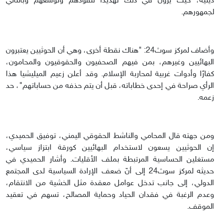
دينية، حيث يرون في ذلك تهديدًا لنفوذهم وتوسعهم وبالتالي
لجمهورهم.
وأضاف لمركز سوث24: "هناك نقطة أخرى، وهي أن الحوثيين يعتبرون
البهائيين وغيرهم، بمن فيهم الصحفيون والحقوقيون والمحامون،
كفارًا وأدوات غربية لمحاربة الإسلام. وقد أعلن زعيم الميليشيا هذا
الرأي صراحة في إحدى خطاباته، قبل أن يتم حذفه من حساباتهم"، حد
زعمه.
ومن جهته قال المحامي والناشط الحقوقي اليمني، توفيق الحميدي،
إن الحوثيين يسعون لاستخدام البهائيين كورقة ابتزاز سياسي،
مستغلين الحساسية المرتبطة بملف الأقليات. وأشار الحميدي في
حديثه لمركز سوث24 إلى أنّ ضعف الإرادة السياسية لدى المجتمع
الدولي، إلى جانب تدخل عوامل معقدة مثل الخشية من الانتقام،
وعدم الرغبة في فقدان الحياد وحماية المصالح، تسهم في تعقيد
الموقف.