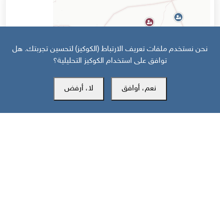
نحن نستخدم ملفات تعريف الارتباط (الكوكيز) لتحسين تجربتك. هل
توافق على استخدام الكوكيز التحليلية؟
نعم، أوافق
لا، أرفض
قبل 15 يوم
خارطة تفاعلية: تصعيد سعودي حوثي وهجمات على جبهات الجنوب
والساحل تخلّف 43 قتيلا