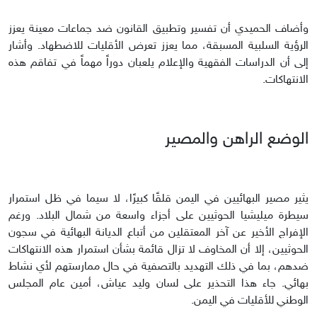
وأضاف الحميدي أن تفسير وتطبيق القانون ضد جماعات معينة يعزز
الرؤية السلبية المسبقة، مما يعزز تعرض الأقليات للاضطهاد. وأشار
إلى أن الدراسات الفقهية والإعلام يلعبان دوراً مهماً في تفاقم هذه
الانتهاكات.
الوضع الراهن والمصير
يثير مصير البهائيين في اليمن قلقًا كبيرًا، لا سيما في ظل استمرار
سيطرة ميليشيا الحوثيين على أجزاء واسعة من شمال البلاد. ورغم
الإفراج الأخير عن آخر المعتقلين من أتباع الديانة البهائية في سجون
الحوثيين، إلا أن المخاوف لا تزال قائمة بشأن استمرار هذه الانتهاكات
ضدهم، بما في ذلك التهديد بالتصفية في حال ممارستهم لأي نشاط
بهائي. جاء هذا التحذير على لسان وليد عياش، أمين عام المجلس
الوطني للأقليات في اليمن.