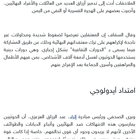
الملاحقات أدت إلى تدمير أرزاق العديد من العائلات والأفراد البهائيين،
وأجبرت بعضهم على الهجرة القسرية أو النفي من اليمن.
وقال السقاف إن المعتقلين تعرضوا لضغوط شديدة ومحاولات غير
ناجحة لإكراههم على ترك معتقداتهم البهائية وذلك عن طريق المشاركة
فيما يسمى بـ "الدورات الثقافية" بشكل إجباري. وهي دورات دينية
يستخدمها الحوثيون لغسل أدمغة آلاف الأشخاص، بمن فيهم الأطفال
والمراهقين وأسرى الجماعة بعد الإفراج عنهم.
امتداد أيدولوجي
ويرى الصحفي ورئيس مبادرة
، عبد الرزاق العزعزي، أن الحوثيين
إثراء
يمارسون هذه الانتهاكات ضد البهائيين وأتباع الديانات والطوائف
الأخرى لأنهم لا يريدون وجود أي قوى تخالفهم، خاصة إذا كانت قوة