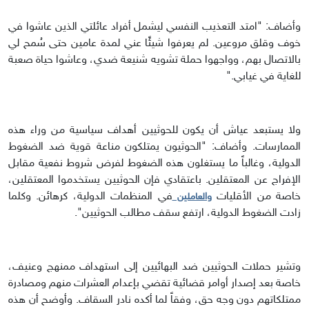
وأضاف: "امتد التعذيب النفسي ليشمل أفراد عائلتي الذين عاشوا في
خوف وقلق مروعين. لم يعرفوا شيئًا عني لمدة عامين حتى سُمح لي
بالاتصال بهم، وواجهوا حملة تشويه شنيعة ضدي، وعاشوا حياة صعبة
للغاية في غيابي."
ولا يستبعد عياش أن يكون للحوثيين أهداف سياسية من وراء هذه
الممارسات. وأضاف: "الحوثيون يمتلكون مناعة قوية ضد الضغوط
الدولية، وغالباً ما يستغلون هذه الضغوط لفرض شروط نفعية مقابل
الإفراج عن المعتقلين. باعتقادي فإن الحوثيين يستخدموا المعتقلين،
خاصة من الأقليات
في المنظمات الدولية، كرهائن. وكلما
والعاملين
زادت الضغوط الدولية، ارتفع سقف مطالب الحوثيين".
وتشير حملات الحوثيين ضد البهائيين إلى استهداف ممنهج وعنيف،
خاصة بعد إصدار أوامر قضائية تقضي بإعدام العشرات منهم ومصادرة
ممتلكاتهم دون وجه حق، وفقاً لما أكده نادر السقاف. وأوضح أن هذه