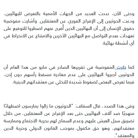
وحتى الآن، نددت العديد من الجهات الأممية بالتعرض للبهائيين،
ودعت الحوثيين إلى الإفراج الفوري عن المعتقلين. وأشارت مفوضية
حقوق الإنسان إلى أن البهائيين الذين أُفرج عنهم اضطروا للتوقيع على
تعهدات بعدم التواصل مع البهائيين الآخرين والامتناع عن الانخراط في
أي أنشطة بهائية.
كما
المفوضية في تقريرها الصادر في مايو من هذا العام أن
ذكرت
الحوثيين أجبروا البهائيين على عدم مغادرة مسقط رأسهم دون إذن،
فيما تعرض البعض لضغوط شديدة للتخلي عن معتقداتهم الدينية.
وفي هذا الصدد، قال السقاف: "الحوثيون ما زالوا يمارسون اضطهادًا
منهجيًا ضد آلاف البهائيين حتى بعد الإفراج عن المعتقلين، من خلال
تضييق سبل العيش عليهم وعدم السماح لهم بحرية الاجتماع وممارسة
معتقداتهم، وهو حق مكفول بموجب القانون الدولي وحرية الدين
والمعتقد".