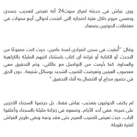
روى عياش في حديثه لمركز سوث24 أنه تعرض لتعذيب جسدي
ونفسي مروع خلال فترة احتجازه التي امتدت لحوالي أربع سنوات في
معتقلات الحوثيين بصنعاء.
وقال: "أُبقيت في سجن انفرادي لمدة عامين، حيث كنت ممنوعًا من
التحدث أو الكتابة أو قراءة أي كتاب باستثناء كتبهم المليئة بالكراهية
والعداوة. كما حُرمت من التواصل مع عائلتي، وتم التحقيق معي
معصوب العينين وتعرضت للضرب الشديد بوسائل شنيعة، دون الحق
في حضور محامٍ أو الاتصال به أثناء التحقيق."
لم يكتف الحوثيون بتعذيب عياش فقط، بل حرضوا السجناء الآخرين
على ضربه. ففي أحد الأيام، وضعوه في زنزانة مليئة بالسجناء وأغلقوا
الباب، حيث تعرض للضرب المبرح حتى فقد وعيه وبقي طريح الفراش
لفترة طويلة.