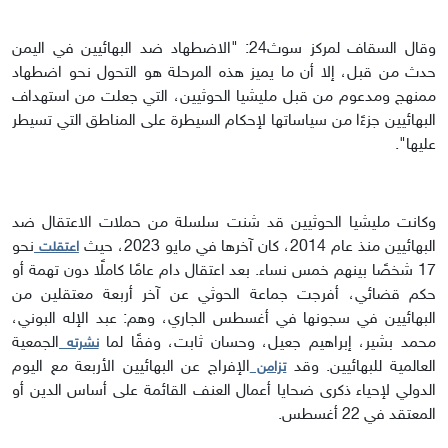
وقال السقاف لمركز سوث24: "الاضطهاد ضد البهائيين في اليمن
حدث من قبل، إلا أن ما يميز هذه المرحلة هو التحول نحو اضطهاد
ممنهج ومدعوم من قبل مليشيا الحوثيين، التي جعلت من استهداف
البهائيين جزءًا من سياساتها لإحكام السيطرة على المناطق التي تسيطر
عليها".
وكانت مليشيا الحوثيين قد شنت سلسلة من حملات الاعتقال ضد
البهائيين منذ عام 2014، كان آخرها في مايو 2023، حيث
نحو
اعتقلت
17 شخصًا بينهم خمس نساء. بعد اعتقال دام عامًا كاملًا دون تهمة أو
حكم قضائي، أفرجت جماعة الحوثي عن آخر أربعة معتقلين من
البهائيين في سجونها في أغسطس الجاري، وهم: عبد الإله البوني،
محمد بشير، إبراهيم جعيل، وحسان ثابت، وفقًا لما
الجمعية
نشرته
العالمية للبهائيين. وقد
الإفراج عن البهائيين الأربعة مع اليوم
تزامن
الدولي لإحياء ذكرى ضحايا أعمال العنف القائمة على أساس الدين أو
المعتقد في 22 أغسطس.