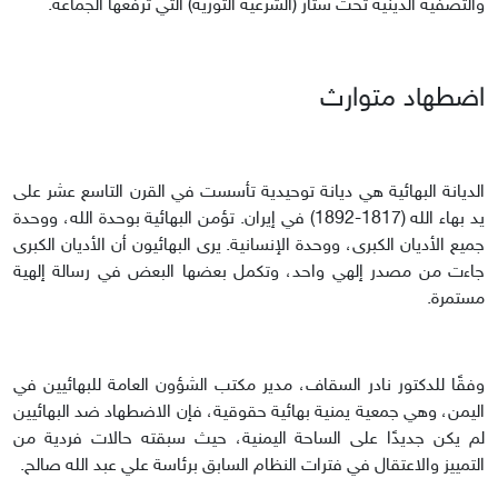
والتصفية الدينية تحت ستار (الشرعية الثورية) التي ترفعها الجماعة.
اضطهاد متوارث
الديانة البهائية هي ديانة توحيدية تأسست في القرن التاسع عشر على
يد بهاء الله (1817-1892) في إيران. تؤمن البهائية بوحدة الله، ووحدة
جميع الأديان الكبرى، ووحدة الإنسانية. يرى البهائيون أن الأديان الكبرى
جاءت من مصدر إلهي واحد، وتكمل بعضها البعض في رسالة إلهية
مستمرة.
وفقًا للدكتور نادر السقاف، مدير مكتب الشؤون العامة للبهائيين في
اليمن، وهي جمعية يمنية بهائية حقوقية، فإن الاضطهاد ضد البهائيين
لم يكن جديدًا على الساحة اليمنية، حيث سبقته حالات فردية من
التمييز والاعتقال في فترات النظام السابق برئاسة علي عبد الله صالح.