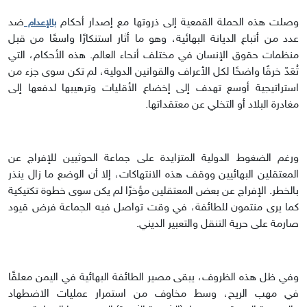
وصلت هذه الحملة القمعية إلى ذروتها مع إصدار أحكام
ضد
بالإعدام
عدد من أتباع الديانة البهائية، وهو ما أثار استنكارًا واسعًا من قبل
منظمات حقوق الإنسان في مختلف أنحاء العالم. هذه الأحكام، التي
تُعَدّ خرقًا واضحًا لكل الأعراف والقوانين الدولية، لم تكن سوى جزء من
استراتيجية أوسع تهدف إلى إخضاع الأقليات وترهيبها لدفعها إلى
مغادرة البلاد أو التخلي عن معتقداتها.
ورغم الضغوط الدولية المتزايدة على جماعة الحوثيين للإفراج عن
المعتقلين البهائيين ووقف هذه الانتهاكات، إلا أن الوضع ما زال ينذر
بالخطر. الإفراج عن بعض المعتقلين مؤخرًا لم يكن سوى خطوة تكتيكية
كما يرى منتمون للطائفة، في وقت تواصل فيه الجماعة فرض قيود
صارمة على حرية التنقل والتعبير الديني.
وفي ظل هذه الظروف، يبقى مصير الطائفة البهائية في اليمن معلقًا
في مهب الريح، وسط مخاوف من استمرار عمليات الاضطهاد