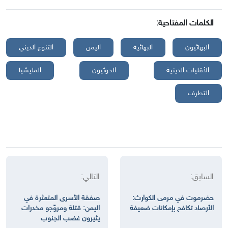
الكلمات المفتاحية:
البهائيون
البهائية
اليمن
التنوع الديني
الأقليات الدينية
الحوثيون
المليشيا
التطرف
السابق:
التالي:
حضرموت في مرمى الكوارث:
صفقة الأسرى المتعثرة في
الأرصاد تكافح بإمكانات ضعيفة
اليمن: قتلة ومروّجو مخدرات
يثيرون غضب الجنوب